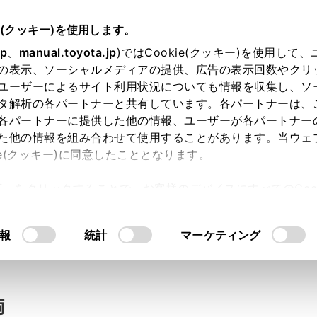
e(クッキー)を使用します。
jp
、
manual.toyota.jp
)ではCookie(クッキー)を使用して
の表示、ソーシャルメディアの提供、広告の表示回数やクリ
い合わせ
ユーザーによるサイト利用状況についても情報を収集し、ソ
タ解析の各パートナーと共有しています。各パートナーは、
各パートナーに提供した他の情報、ユーザーが各パートナー
た他の情報を組み合わせて使用することがあります。当ウェ
入力内容のご確認
ie(クッキー)に同意したこととなります。
許可」をクリックすることで、お客様のデバイスにすべてのCook
意したことになります。Cookie(クッキー)のオプトアウト
ト」取得済みの方は、ログインするとお客さま情報の入力を省
るにあたっては、当社の「
Cookie（クッキー）情報の取り
報
統計
マーケティング
ログインして
両