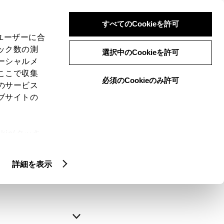
すべてのCookieを許可
、ユーザーに合
ック数の測
選択中のCookieを許可
ーシャルメ
ここで収集
必須のCookieのみ許可
のサービス
ブサイトの
申込みの完了
ie(クッキ
、設定の変
略できます。
扱いについ
詳細を表示
自動入力
新規登録