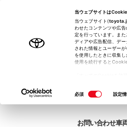
当ウェブサイトはCooki
TOYOTA
当ウェブサイト(
toyota.
わせたコンテンツや広告
色のついた項目
は必須です。
色のついた項目
中古車：お問
定を行っています。また
ディアや広告配信、デー
された情報とユーザーが
を使用したときに収集し
お客さま情報の入力
使用を続行するとCook
「すべてのCookieを
ー)が保存されることに同
「TOYOTAアカウン
更、同意を撤回したりす
同
必須
設定情
て
」をご覧ください。
意
の
選
択
お問い合わせ車