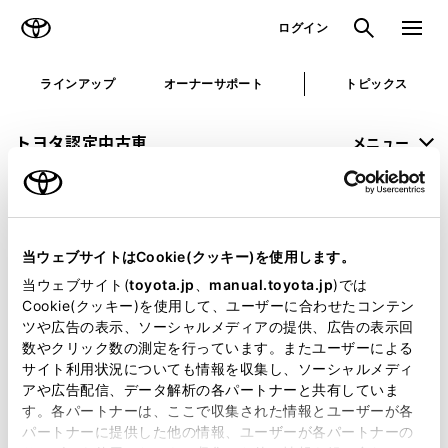
TOYOTA
検索
メニュ
ログイン
ラインアップ
オーナーサポート
トピックス
トヨタ認定中古車
メニュー
未設定
お気に入り
保存した見積り
閲覧履歴
当ウェブサイトはCookie(クッキー)を使用します。
申し訳ございません。
当ウェブサイト(
toyota.jp
、
manual.toyota.jp
)では
Cookie(クッキー)を使用して、ユーザーに合わせたコンテン
何らかの問題が発生しました。
ツや広告の表示、ソーシャルメディアの提供、広告の表示回
数やクリック数の測定を行っています。またユーザーによる
恐れ入りますが、しばらく経ってから
サイト利用状況についても情報を収集し、ソーシャルメディ
アや広告配信、データ解析の各パートナーと共有していま
再度、お試し下さい。
す。各パートナーは、ここで収集された情報とユーザーが各
パートナーに提供した他の情報、ユーザーが各パートナーの