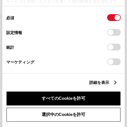
サービスを使用したときに収集した他の情報を組み合わせて
使用することがあります。当ウェブサイトの使用を続行する
同
とCookie(クッキー)に同意したこととなります。
必須
意
の
「すべてのCookieを許可」をクリックすることで、お客様の
FAQ・お問い合わせ
選
デバイスにすべてのCookie(クッキー)が保存されることに同
設定情報
択
意したことになります。Cookie(クッキー)のオプトアウト、
設定の変更、同意を撤回したりするにあたっては、当社の
関連サイト
統計
「
Cookie（クッキー）情報の取り扱いについて
」をご覧くだ
さい。
関連サービス
マーケティング
公式SNS
詳細を表示
LINE
X
Facebook
YouTube
Instagram
すべてのCookieを許可
トヨタイムズ
選択中のCookieを許可
TOYOTA Mail Magazine