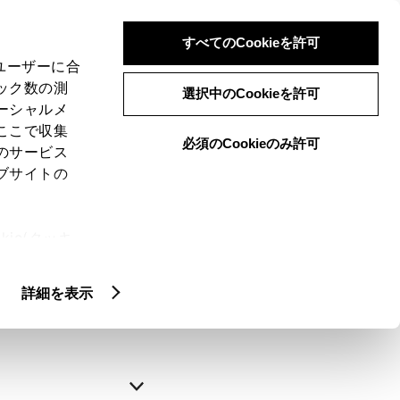
すべてのCookieを許可
、ユーザーに合
ック数の測
選択中のCookieを許可
ーシャルメ
ここで収集
必須のCookieのみ許可
のサービス
ブサイトの
申込みの完了
ie(クッキ
、設定の変
略できます。
扱いについ
詳細を表示
自動入力
新規登録