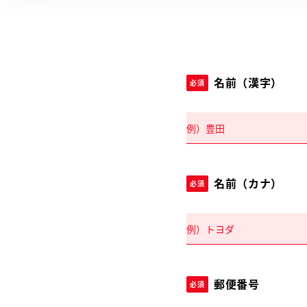
名前（漢字）
必須
名前（カナ）
必須
郵便番号
必須