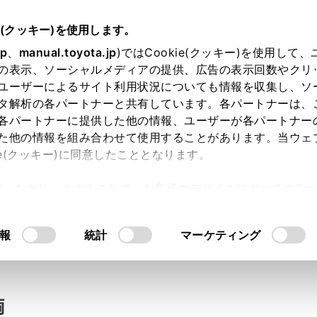
e(クッキー)を使用します。
jp
、
manual.toyota.jp
)ではCookie(クッキー)を使用して
の表示、ソーシャルメディアの提供、広告の表示回数やクリ
い合わせ
ユーザーによるサイト利用状況についても情報を収集し、ソ
タ解析の各パートナーと共有しています。各パートナーは、
各パートナーに提供した他の情報、ユーザーが各パートナー
た他の情報を組み合わせて使用することがあります。当ウェ
入力内容のご確認
ie(クッキー)に同意したこととなります。
許可」をクリックすることで、お客様のデバイスにすべてのCook
意したことになります。Cookie(クッキー)のオプトアウト
ト」取得済みの方は、ログインするとお客さま情報の入力を省
るにあたっては、当社の「
Cookie（クッキー）情報の取り
報
統計
マーケティング
ログインして
両