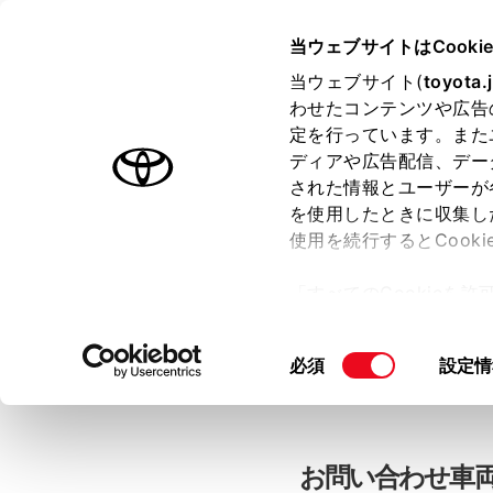
当ウェブサイトはCooki
TOYOTA
当ウェブサイト(
toyota.
わせたコンテンツや広告
色のついた項目
は必須です。
色のついた項目
中古車：お問
定を行っています。また
ディアや広告配信、デー
された情報とユーザーが
を使用したときに収集し
お客さま情報の入力
使用を続行するとCook
「すべてのCookieを
ー)が保存されることに同
「TOYOTAアカウン
更、同意を撤回したりす
同
必須
設定情
て
」をご覧ください。
意
の
選
択
お問い合わせ車