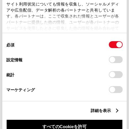
サイト利用状況についても情報を収集し、ソーシャルメディ
アや広告配信、データ解析の各パートナーと共有していま
す。各パートナーは、ここで収集された情報とユーザーが各
パートナーに提供した他の情報、ユーザーが各パートナーの
サービスを使用したときに収集した他の情報を組み合わせて
丁目番地
必須
使用することがあります。当ウェブサイトの使用を続行する
同
とCookie(クッキー)に同意したこととなります。
必須
意
の
「すべてのCookieを許可」をクリックすることで、お客様の
選
デバイスにすべてのCookie(クッキー)が保存されることに同
設定情報
択
意したことになります。Cookie(クッキー)のオプトアウト、
設定の変更、同意を撤回したりするにあたっては、当社の
建物名
任意
統計
「
Cookie（クッキー）情報の取り扱いについて
」をご覧くだ
さい。
マーケティング
詳細を表示
ご希望の連絡方法
必須
すべてのCookieを許可
Eメール