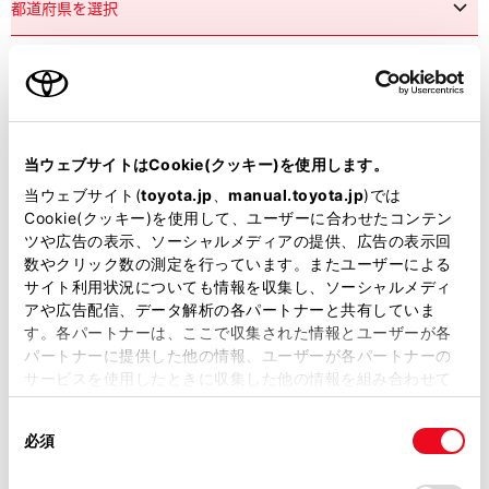
市区町村名
必須
当ウェブサイトはCookie(クッキー)を使用します。
当ウェブサイト(
toyota.jp
、
manual.toyota.jp
)では
Cookie(クッキー)を使用して、ユーザーに合わせたコンテン
ツや広告の表示、ソーシャルメディアの提供、広告の表示回
丁目番地
必須
数やクリック数の測定を行っています。またユーザーによる
サイト利用状況についても情報を収集し、ソーシャルメディ
アや広告配信、データ解析の各パートナーと共有していま
す。各パートナーは、ここで収集された情報とユーザーが各
パートナーに提供した他の情報、ユーザーが各パートナーの
サービスを使用したときに収集した他の情報を組み合わせて
使用することがあります。当ウェブサイトの使用を続行する
建物名
任意
同
とCookie(クッキー)に同意したこととなります。
必須
意
の
「すべてのCookieを許可」をクリックすることで、お客様の