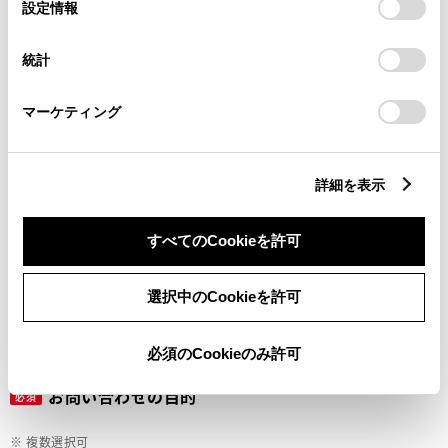
選
デバイスにすべてのCookie(クッキー)が保存されることに同
設定情報
択
意したことになります。Cookie(クッキー)のオプトアウト、
設定の変更、同意を撤回したりするにあたっては、当社の
ご希望の連絡方法
統計
必須
「
Cookie（クッキー）情報の取り扱いについて
」をご覧くだ
さい。
マーケティング
Eメール
電話
詳細を表示
すべてのCookieを許可
メールアドレス
必須
選択中のCookieを許可
必須のCookieのみ許可
お問い合わせの目的
必須
※ 複数選択可