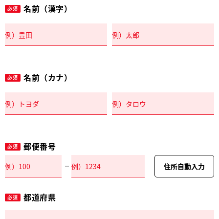
名前（漢字）
必須
名前（カナ）
必須
郵便番号
必須
住所自動入力
都道府県
必須