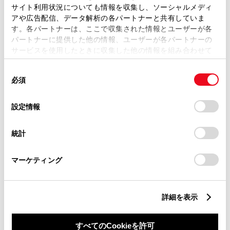
サイト利用状況についても情報を収集し、ソーシャルメディ
アや広告配信、データ解析の各パートナーと共有していま
す。各パートナーは、ここで収集された情報とユーザーが各
パートナーに提供した他の情報、ユーザーが各パートナーの
サービスを使用したときに収集した他の情報を組み合わせて
丁目番地
必須
使用することがあります。当ウェブサイトの使用を続行する
同
とCookie(クッキー)に同意したこととなります。
必須
意
の
「すべてのCookieを許可」をクリックすることで、お客様の
選
デバイスにすべてのCookie(クッキー)が保存されることに同
設定情報
択
意したことになります。Cookie(クッキー)のオプトアウト、
設定の変更、同意を撤回したりするにあたっては、当社の
建物名
任意
統計
「
Cookie（クッキー）情報の取り扱いについて
」をご覧くだ
さい。
マーケティング
詳細を表示
ご希望の連絡方法
必須
すべてのCookieを許可
Eメール