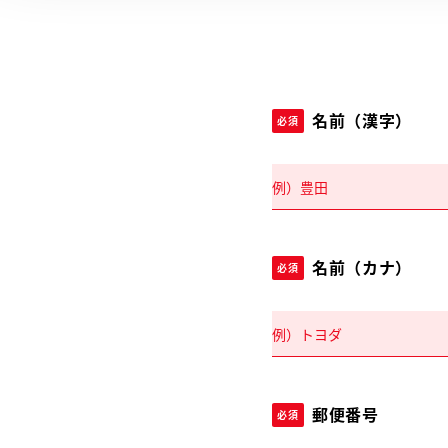
名前（漢字）
必須
名前（カナ）
必須
郵便番号
必須