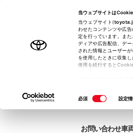
当ウェブサイトはCooki
TOYOTA
当ウェブサイト(
toyota.
わせたコンテンツや広告
色のついた項目
は必須です。
色のついた項目
中古車：お問
定を行っています。また
ディアや広告配信、デー
された情報とユーザーが
を使用したときに収集し
お客さま情報の入力
使用を続行するとCook
「すべてのCookieを
ー)が保存されることに同
「TOYOTAアカウン
更、同意を撤回したりす
同
必須
設定情
て
」をご覧ください。
意
の
選
択
お問い合わせ車