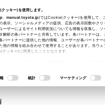
e(クッキー)を使用します。
jp
、
manual.toyota.jp
)ではCookie(クッキー)を使用して
の表示、ソーシャルメディアの提供、広告の表示回数やクリ
い合わせ
ユーザーによるサイト利用状況についても情報を収集し、ソ
タ解析の各パートナーと共有しています。各パートナーは、
各パートナーに提供した他の情報、ユーザーが各パートナー
た他の情報を組み合わせて使用することがあります。当ウェ
入力内容のご確認
ie(クッキー)に同意したこととなります。
許可」をクリックすることで、お客様のデバイスにすべてのCook
意したことになります。Cookie(クッキー)のオプトアウト
ト」取得済みの方は、ログインするとお客さま情報の入力を省
るにあたっては、当社の「
Cookie（クッキー）情報の取り
報
統計
マーケティング
ログインして
両