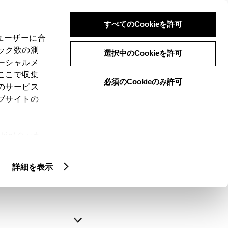
すべてのCookieを許可
、ユーザーに合
ック数の測
選択中のCookieを許可
ーシャルメ
ここで収集
必須のCookieのみ許可
のサービス
ブサイトの
申込みの完了
ie(クッキ
、設定の変
略できます。
扱いについ
詳細を表示
自動入力
新規登録