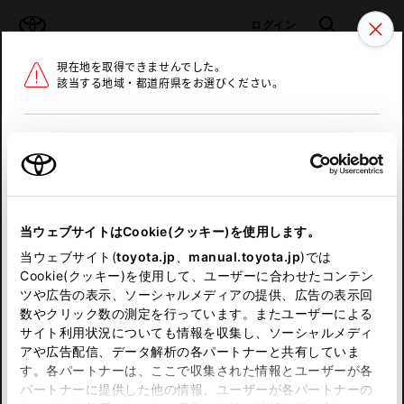
TOYOTA
検索
メニュ
ログイン
現在地を取得できませんでした。
ラインアップ
オーナーサポート
トピックス
該当する地域・都道府県をお選びください。
トヨタ認定中古車
メニュー
北海道
未設定
お気に入り
保存した見積り
閲覧履歴
東北
当ウェブサイトはCookie(クッキー)を使用します。
関東
申し訳ございません。
当ウェブサイト(
toyota.jp
、
manual.toyota.jp
)では
Cookie(クッキー)を使用して、ユーザーに合わせたコンテン
中部
何らかの問題が発生しました。
ツや広告の表示、ソーシャルメディアの提供、広告の表示回
数やクリック数の測定を行っています。またユーザーによる
恐れ入りますが、しばらく経ってから
サイト利用状況についても情報を収集し、ソーシャルメディ
近畿
アや広告配信、データ解析の各パートナーと共有していま
再度、お試し下さい。
す。各パートナーは、ここで収集された情報とユーザーが各
中国
パートナーに提供した他の情報、ユーザーが各パートナーの