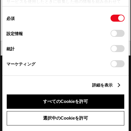
サービスを使用したときに収集した他の情報を組み合わせて
使用することがあります。当ウェブサイトの使用を続行する
四国
同
とCookie(クッキー)に同意したこととなります。
必須
意
九州・沖縄
の
「すべてのCookieを許可」をクリックすることで、お客様の
FAQ・お問い合わせ
選
デバイスにすべてのCookie(クッキー)が保存されることに同
設定情報
択
意したことになります。Cookie(クッキー)のオプトアウト、
設定の変更、同意を撤回したりするにあたっては、当社の
関連サイト
閉じる
統計
「
Cookie（クッキー）情報の取り扱いについて
」をご覧くだ
さい。
関連サービス
マーケティング
公式SNS
詳細を表示
LINE
X
Facebook
YouTube
Instagram
すべてのCookieを許可
トヨタイムズ
選択中のCookieを許可
TOYOTA Mail Magazine