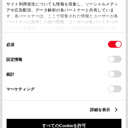
サイト利用状況についても情報を収集し、ソーシャルメディ
アや広告配信、データ解析の各パートナーと共有していま
す。各パートナーは、ここで収集された情報とユーザーが各
パートナーに提供した他の情報、ユーザーが各パートナーの
サービスを使用したときに収集した他の情報を組み合わせて
丁目番地
必須
使用することがあります。当ウェブサイトの使用を続行する
同
とCookie(クッキー)に同意したこととなります。
必須
意
の
「すべてのCookieを許可」をクリックすることで、お客様の
選
デバイスにすべてのCookie(クッキー)が保存されることに同
設定情報
択
意したことになります。Cookie(クッキー)のオプトアウト、
設定の変更、同意を撤回したりするにあたっては、当社の
建物名
任意
統計
「
Cookie（クッキー）情報の取り扱いについて
」をご覧くだ
さい。
マーケティング
詳細を表示
ご希望の連絡方法
必須
すべてのCookieを許可
Eメール