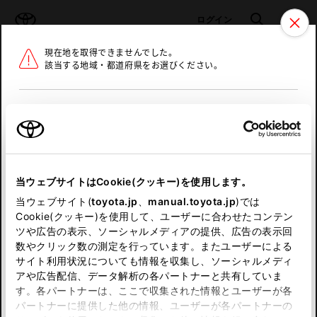
TOYOTA
検索
メニュ
ログイン
現在地を取得できませんでした。
ラインアップ
オーナーサポート
トピックス
該当する地域・都道府県をお選びください。
トヨタ認定中古車
メニュー
北海道
未設定
お気に入り
保存した見積り
閲覧履歴
東北
当ウェブサイトはCookie(クッキー)を使用します。
関東
申し訳ございません。
当ウェブサイト(
toyota.jp
、
manual.toyota.jp
)では
Cookie(クッキー)を使用して、ユーザーに合わせたコンテン
中部
何らかの問題が発生しました。
ツや広告の表示、ソーシャルメディアの提供、広告の表示回
数やクリック数の測定を行っています。またユーザーによる
恐れ入りますが、しばらく経ってから
サイト利用状況についても情報を収集し、ソーシャルメディ
近畿
アや広告配信、データ解析の各パートナーと共有していま
再度、お試し下さい。
す。各パートナーは、ここで収集された情報とユーザーが各
中国
パートナーに提供した他の情報、ユーザーが各パートナーの