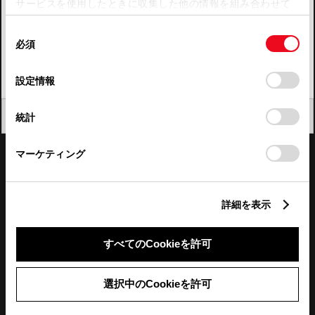
サービスを使用したときに収集した他の情報を組み合わせて
使用することがあります。当ウェブサイトの使用を続行する
四国
同
とCookie(クッキー)に同意したこととなります。
必須
意
九州・沖縄
の
「すべてのCookieを許可」をクリックすることで、お客様の
FAQ・お問い合わせ
選
デバイスにすべてのCookie(クッキー)が保存されることに同
設定情報
択
意したことになります。Cookie(クッキー)のオプトアウト、
設定の変更、同意を撤回したりするにあたっては、当社の
関連サイト
閉じる
統計
「
Cookie（クッキー）情報の取り扱いについて
」をご覧くだ
さい。
関連サービス
マーケティング
公式SNS
詳細を表示
LINE
X
Facebook
YouTube
Instagram
すべてのCookieを許可
トヨタイムズ
選択中のCookieを許可
TOYOTA Mail Magazine