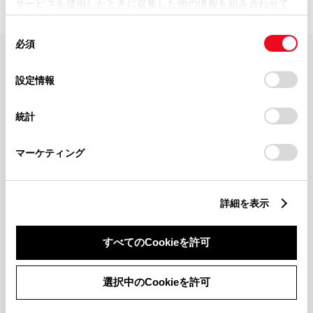
サービスを使用したときに収集した他の情報を組み合わせて
使用することがあります。当ウェブサイトの使用を続行する
同
とCookie(クッキー)に同意したこととなります。
必須
意
の
「すべてのCookieを許可」をクリックすることで、お客様の
FAQ・お問い合わせ
選
デバイスにすべてのCookie(クッキー)が保存されることに同
設定情報
択
意したことになります。Cookie(クッキー)のオプトアウト、
設定の変更、同意を撤回したりするにあたっては、当社の
関連サイト
統計
「
Cookie（クッキー）情報の取り扱いについて
」をご覧くだ
さい。
関連サービス
マーケティング
公式SNS
詳細を表示
LINE
X
Facebook
YouTube
Instagram
すべてのCookieを許可
トヨタイムズ
選択中のCookieを許可
TOYOTA Mail Magazine