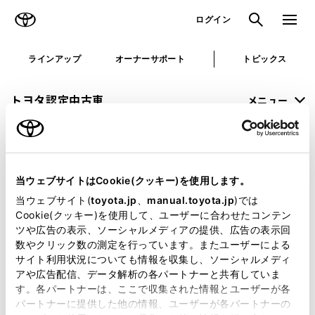
TOYOTA
検索
メニュ
ログイン
ラインアップ
オーナーサポート
トピックス
トヨタ認定中古車
メニュー
未設定
お気に入り
保存した見積り
閲覧履歴
当ウェブサイトはCookie(クッキー)を使用します。
申し訳ございません。
当ウェブサイト(
toyota.jp
、
manual.toyota.jp
)では
Cookie(クッキー)を使用して、ユーザーに合わせたコンテン
何らかの問題が発生しました。
ツや広告の表示、ソーシャルメディアの提供、広告の表示回
数やクリック数の測定を行っています。またユーザーによる
恐れ入りますが、しばらく経ってから
サイト利用状況についても情報を収集し、ソーシャルメディ
アや広告配信、データ解析の各パートナーと共有していま
再度、お試し下さい。
す。各パートナーは、ここで収集された情報とユーザーが各
パートナーに提供した他の情報、ユーザーが各パートナーの