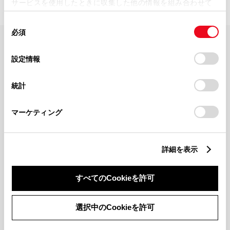
サービスを使用したときに収集した他の情報を組み合わせて
使用することがあります。当ウェブサイトの使用を続行する
同
とCookie(クッキー)に同意したこととなります。
必須
意
の
「すべてのCookieを許可」をクリックすることで、お客様の
FAQ・お問い合わせ
選
デバイスにすべてのCookie(クッキー)が保存されることに同
設定情報
択
意したことになります。Cookie(クッキー)のオプトアウト、
設定の変更、同意を撤回したりするにあたっては、当社の
関連サイト
統計
「
Cookie（クッキー）情報の取り扱いについて
」をご覧くだ
さい。
関連サービス
マーケティング
公式SNS
詳細を表示
LINE
X
Facebook
YouTube
Instagram
すべてのCookieを許可
トヨタイムズ
選択中のCookieを許可
TOYOTA Mail Magazine