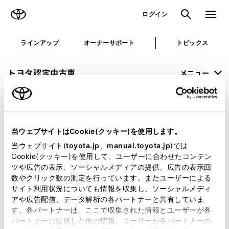
TOYOTA
検索
メニュ
ログイン
ラインアップ
オーナーサポート
トピックス
トヨタ認定中古車
メニュー
未設定
お気に入り
保存した見積り
閲覧履歴
当ウェブサイトはCookie(クッキー)を使用します。
申し訳ございません。
当ウェブサイト(
toyota.jp
、
manual.toyota.jp
)では
Cookie(クッキー)を使用して、ユーザーに合わせたコンテン
何らかの問題が発生しました。
ツや広告の表示、ソーシャルメディアの提供、広告の表示回
数やクリック数の測定を行っています。またユーザーによる
恐れ入りますが、しばらく経ってから
サイト利用状況についても情報を収集し、ソーシャルメディ
アや広告配信、データ解析の各パートナーと共有していま
再度、お試し下さい。
す。各パートナーは、ここで収集された情報とユーザーが各
パートナーに提供した他の情報、ユーザーが各パートナーの