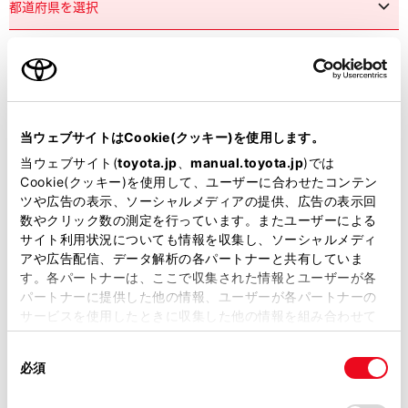
市区町村名
必須
当ウェブサイトはCookie(クッキー)を使用します。
当ウェブサイト(
toyota.jp
、
manual.toyota.jp
)では
Cookie(クッキー)を使用して、ユーザーに合わせたコンテン
ツや広告の表示、ソーシャルメディアの提供、広告の表示回
丁目番地
必須
数やクリック数の測定を行っています。またユーザーによる
サイト利用状況についても情報を収集し、ソーシャルメディ
アや広告配信、データ解析の各パートナーと共有していま
す。各パートナーは、ここで収集された情報とユーザーが各
パートナーに提供した他の情報、ユーザーが各パートナーの
サービスを使用したときに収集した他の情報を組み合わせて
使用することがあります。当ウェブサイトの使用を続行する
建物名
任意
同
とCookie(クッキー)に同意したこととなります。
必須
意
の
「すべてのCookieを許可」をクリックすることで、お客様の