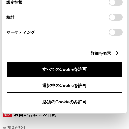
選
デバイスにすべてのCookie(クッキー)が保存されることに同
設定情報
択
意したことになります。Cookie(クッキー)のオプトアウト、
設定の変更、同意を撤回したりするにあたっては、当社の
ご希望の連絡方法
統計
必須
「
Cookie（クッキー）情報の取り扱いについて
」をご覧くだ
さい。
マーケティング
Eメール
電話
詳細を表示
すべてのCookieを許可
メールアドレス
必須
選択中のCookieを許可
必須のCookieのみ許可
お問い合わせの目的
必須
※ 複数選択可