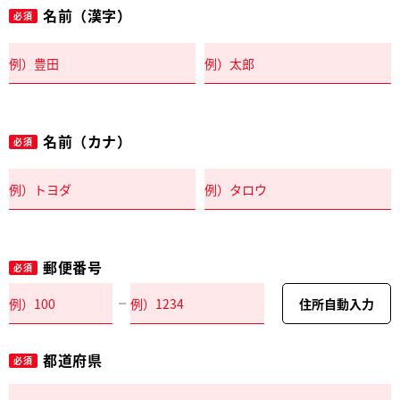
名前（漢字）
必須
名前（カナ）
必須
郵便番号
必須
住所自動入力
都道府県
必須