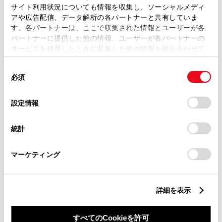
サイト利用状況についても情報を収集し、ソーシャルメディ
アや広告配信、データ解析の各パートナーと共有していま
す。各パートナーは、ここで収集された情報とユーザーが各
パートナーに提供した他の情報、ユーザーが各パートナーの
サービスを使用したときに収集した他の情報を組み合わせて
丁目番地
必須
使用することがあります。当ウェブサイトの使用を続行する
同
とCookie(クッキー)に同意したこととなります。
必須
意
の
「すべてのCookieを許可」をクリックすることで、お客様の
選
デバイスにすべてのCookie(クッキー)が保存されることに同
設定情報
択
意したことになります。Cookie(クッキー)のオプトアウト、
設定の変更、同意を撤回したりするにあたっては、当社の
建物名
任意
統計
「
Cookie（クッキー）情報の取り扱いについて
」をご覧くだ
さい。
マーケティング
詳細を表示
ご希望の連絡方法
必須
すべてのCookieを許可
Eメール