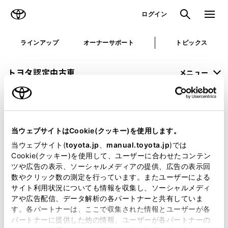
TOYOTA
検索
メニュ
ログイン
ラインアップ
オーナーサポート
トピックス
トヨタ認定中古車
メニュー
未設定
お気に入り
保存した見積り
閲覧履歴
当ウェブサイトはCookie(クッキー)を使用します。
申し訳ございません。
当ウェブサイト(
toyota.jp
、
manual.toyota.jp
)では
Cookie(クッキー)を使用して、ユーザーに合わせたコンテン
何らかの問題が発生しました。
ツや広告の表示、ソーシャルメディアの提供、広告の表示回
数やクリック数の測定を行っています。またユーザーによる
恐れ入りますが、しばらく経ってから
サイト利用状況についても情報を収集し、ソーシャルメディ
アや広告配信、データ解析の各パートナーと共有していま
再度、お試し下さい。
す。各パートナーは、ここで収集された情報とユーザーが各
パートナーに提供した他の情報、ユーザーが各パートナーの