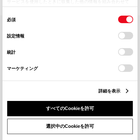
サービスを使用したときに収集した他の情報を組み合わせて
使用することがあります。当ウェブサイトの使用を続行する
同
とCookie(クッキー)に同意したこととなります。
必須
意
の
「すべてのCookieを許可」をクリックすることで、お客様の
FAQ・お問い合わせ
選
デバイスにすべてのCookie(クッキー)が保存されることに同
設定情報
択
意したことになります。Cookie(クッキー)のオプトアウト、
設定の変更、同意を撤回したりするにあたっては、当社の
関連サイト
統計
「
Cookie（クッキー）情報の取り扱いについて
」をご覧くだ
さい。
関連サービス
マーケティング
公式SNS
詳細を表示
LINE
X
Facebook
YouTube
Instagram
すべてのCookieを許可
トヨタイムズ
選択中のCookieを許可
TOYOTA Mail Magazine