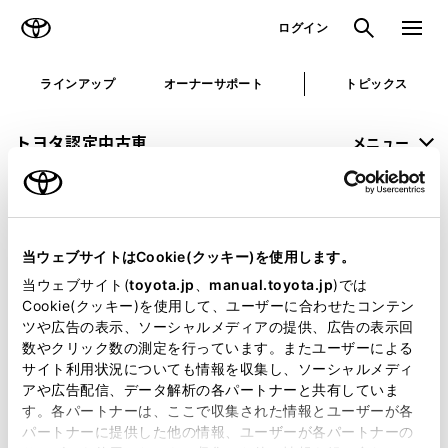
TOYOTA
検索
メニュ
ログイン
ラインアップ
オーナーサポート
トピックス
トヨタ認定中古車
メニュー
未設定
お気に入り
保存した見積り
閲覧履歴
当ウェブサイトはCookie(クッキー)を使用します。
申し訳ございません。
当ウェブサイト(
toyota.jp
、
manual.toyota.jp
)では
Cookie(クッキー)を使用して、ユーザーに合わせたコンテン
何らかの問題が発生しました。
ツや広告の表示、ソーシャルメディアの提供、広告の表示回
数やクリック数の測定を行っています。またユーザーによる
恐れ入りますが、しばらく経ってから
サイト利用状況についても情報を収集し、ソーシャルメディ
アや広告配信、データ解析の各パートナーと共有していま
再度、お試し下さい。
す。各パートナーは、ここで収集された情報とユーザーが各
パートナーに提供した他の情報、ユーザーが各パートナーの