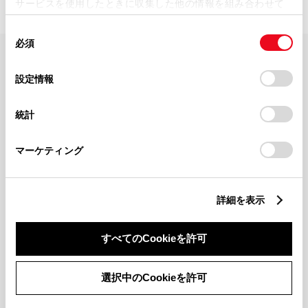
サービスを使用したときに収集した他の情報を組み合わせて
使用することがあります。当ウェブサイトの使用を続行する
同
とCookie(クッキー)に同意したこととなります。
必須
意
の
「すべてのCookieを許可」をクリックすることで、お客様の
FAQ・お問い合わせ
選
デバイスにすべてのCookie(クッキー)が保存されることに同
設定情報
択
意したことになります。Cookie(クッキー)のオプトアウト、
設定の変更、同意を撤回したりするにあたっては、当社の
関連サイト
統計
「
Cookie（クッキー）情報の取り扱いについて
」をご覧くだ
さい。
関連サービス
マーケティング
公式SNS
詳細を表示
LINE
X
Facebook
YouTube
Instagram
すべてのCookieを許可
トヨタイムズ
選択中のCookieを許可
TOYOTA Mail Magazine