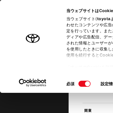
TOYOTA
当ウェブサイトはCooki
当ウェブサイト(
toyota.
わせたコンテンツや広告
ラインアップ
オーナーサポート
トピックス
定を行っています。また
現在地
ディアや広告配信、デー
トヨタ認定中古車
該当す
された情報とユーザーが
を使用したときに収集し
中古車を探す
トヨタ認定中古車の魅力
3つの買
使用を続行するとCook
北海道
「すべてのCookieを
ー)が保存されることに同
更、同意を撤回したりす
同
必須
設定情
て
」をご覧ください。
東北
意
の
選
択
関東