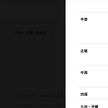
中部
FAQ・お問い合わせ
関連サイト
トヨタ自動車企業サイ
トヨタイムズ
近畿
TOYOTA GAZOO Raci
中国
四国
サイトマップ
サイト利用について
個人情報の取扱いについて
TOYO
©1995-2026 TOYOTA MOTOR CORPORATION. ALL RIGHTS RE
九州・沖縄