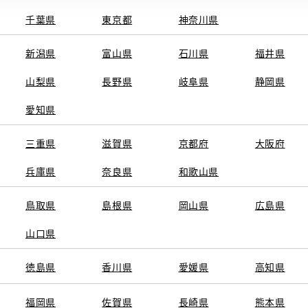
千葉県
東京都
神奈川県
新潟県
富山県
石川県
福井県
山梨県
長野県
岐阜県
静岡県
関連サービス
愛知県
ト
GAZOO
KINTO
三重県
トヨタ中古車オンラインストア
滋賀県
京都府
TOYOTA SHARE
大阪府
ng
クルマ買取
法人向けカーリー
兵庫県
奈良県
和歌山県
トヨタレンタカー
トヨタのau/UQ
鳥取県
島根県
岡山県
広島県
山口県
徳島県
香川県
愛媛県
高知県
TAアカウント利用規約
反社会的勢力に対する基本方針
企業情報
リコール情報
福岡県
佐賀県
長崎県
熊本県
SERVED.