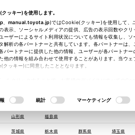
e(クッキー)を使用します。
jp
、
manual.toyota.jp
)ではCookie(クッキー)を使用して
の表示、ソーシャルメディアの提供、広告の表示回数やクリ
ユーザーによるサイト利用状況についても情報を収集し、ソ
を取得できませんでした。
タ解析の各パートナーと共有しています。各パートナーは、
る地域・都道府県をお選びください。
各パートナーに提供した他の情報、ユーザーが各パートナー
た他の情報を組み合わせて使用することがあります。当ウェ
い方
オンライン購入
お気に入り
保存した見積り
ie(クッキー)に同意したこととなります。
旭川
釧路
札幌
帯広
許可」をクリックすることで、お客様のデバイスにすべてのCook
函館
北見
室蘭、苫小
意したことになります。Cookie(クッキー)のオプトアウト
牧、
ひだか
るにあたっては、当社の「
Cookie（クッキー）情報の取り
報
統計
マーケティング
申し訳ございません。
青森県
岩手県
宮城県
秋田県
何らかの問題が発生しました。
山形県
福島県
茨城県
栃木県
群馬県
埼玉県
恐れ入りますが、しばらく経ってから
再度、お試し下さい。