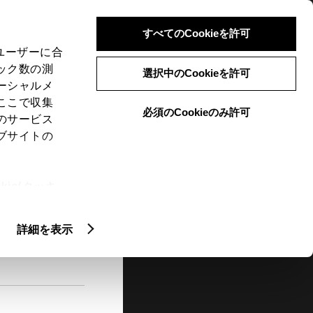
検索
メニュー
ログイン
すべてのCookieを許可
、ユーザーに合
ック数の測
選択中のCookieを許可
ーシャルメ
ここで収集
必須のCookieのみ許可
メニュー
のサービス
ブサイトの
閲覧履歴
お住まいの地域
未設定
ie(クッキ
、設定の変
扱いについ
詳細を表示