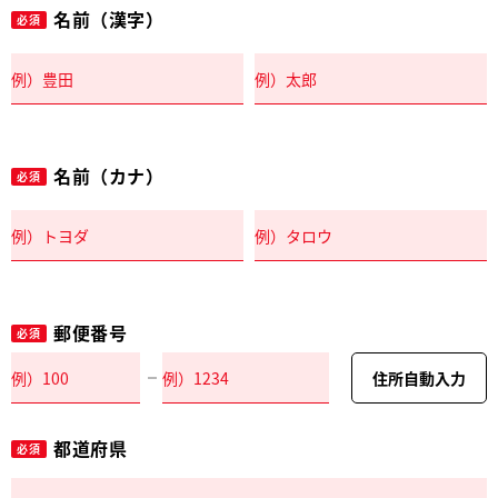
名前（漢字）
必須
名前（カナ）
必須
郵便番号
必須
住所自動入力
都道府県
必須