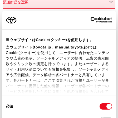
市区町村名
必須
当ウェブサイトはCookie(クッキー)を使用します。
当ウェブサイト(
toyota.jp
、
manual.toyota.jp
)では
Cookie(クッキー)を使用して、ユーザーに合わせたコンテン
ツや広告の表示、ソーシャルメディアの提供、広告の表示回
丁目番地
必須
数やクリック数の測定を行っています。またユーザーによる
サイト利用状況についても情報を収集し、ソーシャルメディ
アや広告配信、データ解析の各パートナーと共有していま
す。各パートナーは、ここで収集された情報とユーザーが各
パートナーに提供した他の情報、ユーザーが各パートナーの
サービスを使用したときに収集した他の情報を組み合わせて
使用することがあります。当ウェブサイトの使用を続行する
建物名
任意
同
とCookie(クッキー)に同意したこととなります。
必須
意
の
「すべてのCookieを許可」をクリックすることで、お客様の