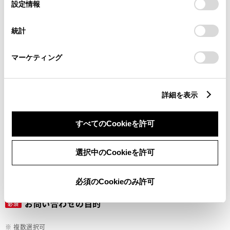
選
デバイスにすべてのCookie(クッキー)が保存されることに同
設定情報
択
意したことになります。Cookie(クッキー)のオプトアウト、
設定の変更、同意を撤回したりするにあたっては、当社の
ご希望の連絡方法
統計
必須
「
Cookie（クッキー）情報の取り扱いについて
」をご覧くだ
さい。
マーケティング
Eメール
電話
詳細を表示
すべてのCookieを許可
メールアドレス
必須
選択中のCookieを許可
必須のCookieのみ許可
お問い合わせの目的
必須
※ 複数選択可