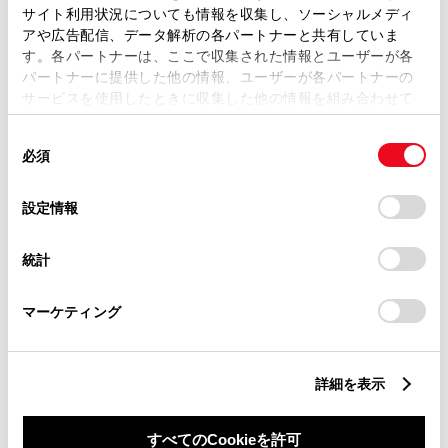
サイト利用状況についても情報を収集し、ソーシャルメディ
アや広告配信、データ解析の各パートナーと共有していま
す。各パートナーは、ここで収集された情報とユーザーが各
パートナーに提供した他の情報、ユーザーが各パートナーの
サービスを使用したときに収集した他の情報を組み合わせて
丁目番地
必須
使用することがあります。当ウェブサイトの使用を続行する
同
とCookie(クッキー)に同意したこととなります。
必須
意
の
「すべてのCookieを許可」をクリックすることで、お客様の
選
デバイスにすべてのCookie(クッキー)が保存されることに同
設定情報
択
意したことになります。Cookie(クッキー)のオプトアウト、
設定の変更、同意を撤回したりするにあたっては、当社の
建物名
任意
統計
「
Cookie（クッキー）情報の取り扱いについて
」をご覧くだ
さい。
マーケティング
詳細を表示
ご希望の連絡方法
必須
すべてのCookieを許可
Eメール