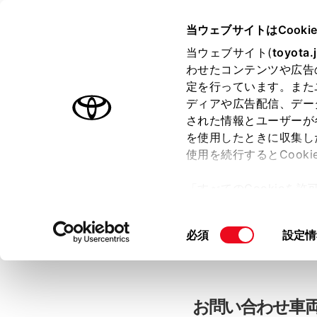
当ウェブサイトはCooki
TOYOTA
当ウェブサイト(
toyota.
わせたコンテンツや広告
色のついた項目
は必須です。
色のついた項目
中古車：お問
定を行っています。また
ディアや広告配信、デー
された情報とユーザーが
を使用したときに収集し
お客さま情報の入力
使用を続行するとCook
「すべてのCookieを
ー)が保存されることに同
「TOYOTAアカウン
更、同意を撤回したりす
同
必須
設定情
て
」をご覧ください。
意
の
選
択
お問い合わせ車