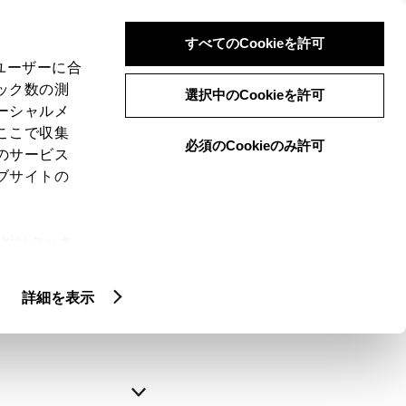
すべてのCookieを許可
、ユーザーに合
ック数の測
選択中のCookieを許可
ーシャルメ
ここで収集
必須のCookieのみ許可
のサービス
ブサイトの
申込みの完了
ie(クッキ
、設定の変
略できます。
扱いについ
詳細を表示
自動入力
新規登録