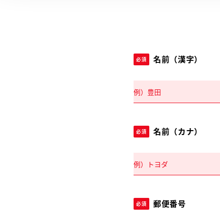
名前（漢字）
必須
名前（カナ）
必須
郵便番号
必須