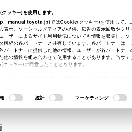
e(クッキー)を使用します。
jp
、
manual.toyota.jp
)ではCookie(クッキー)を使用して
の表示、ソーシャルメディアの提供、広告の表示回数やクリ
い合わせ
ユーザーによるサイト利用状況についても情報を収集し、ソ
タ解析の各パートナーと共有しています。各パートナーは、
各パートナーに提供した他の情報、ユーザーが各パートナー
た他の情報を組み合わせて使用することがあります。当ウェ
入力内容のご確認
ie(クッキー)に同意したこととなります。
許可」をクリックすることで、お客様のデバイスにすべてのCook
意したことになります。Cookie(クッキー)のオプトアウト
ト」取得済みの方は、ログインするとお客さま情報の入力を省
るにあたっては、当社の「
Cookie（クッキー）情報の取り
報
統計
マーケティング
ログインして
両