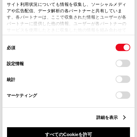
サイト利用状況についても情報を収集し、ソーシャルメディ
アや広告配信、データ解析の各パートナーと共有していま
す。各パートナーは、ここで収集された情報とユーザーが各
パートナーに提供した他の情報、ユーザーが各パートナーの
サービスを使用したときに収集した他の情報を組み合わせて
丁目番地
必須
使用することがあります。当ウェブサイトの使用を続行する
同
とCookie(クッキー)に同意したこととなります。
必須
意
の
「すべてのCookieを許可」をクリックすることで、お客様の
選
デバイスにすべてのCookie(クッキー)が保存されることに同
設定情報
択
意したことになります。Cookie(クッキー)のオプトアウト、
設定の変更、同意を撤回したりするにあたっては、当社の
建物名
任意
統計
「
Cookie（クッキー）情報の取り扱いについて
」をご覧くだ
さい。
マーケティング
詳細を表示
ご希望の連絡方法
必須
すべてのCookieを許可
Eメール