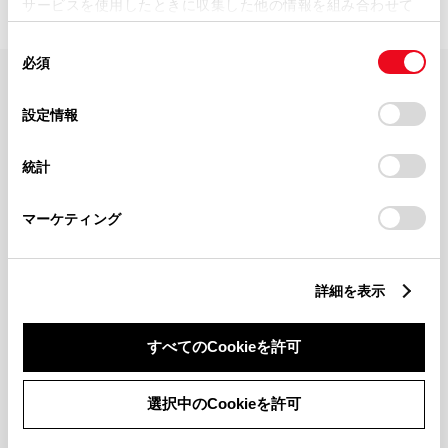
サービスを使用したときに収集した他の情報を組み合わせて
使用することがあります。当ウェブサイトの使用を続行する
同
とCookie(クッキー)に同意したこととなります。
必須
意
の
「すべてのCookieを許可」をクリックすることで、お客様の
FAQ・お問い合わせ
選
デバイスにすべてのCookie(クッキー)が保存されることに同
設定情報
択
意したことになります。Cookie(クッキー)のオプトアウト、
設定の変更、同意を撤回したりするにあたっては、当社の
関連サイト
統計
「
Cookie（クッキー）情報の取り扱いについて
」をご覧くだ
さい。
関連サービス
マーケティング
公式SNS
詳細を表示
LINE
X
Facebook
YouTube
Instagram
すべてのCookieを許可
トヨタイムズ
選択中のCookieを許可
TOYOTA Mail Magazine