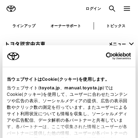
TOYOTA
検索
メニュ
ログイン
ラインアップ
オーナーサポート
トピックス
トヨタ認定中古車
メニュー
未設定
お気に入り
保存した見積り
閲覧履歴
当ウェブサイトはCookie(クッキー)を使用します。
申し訳ございません。
当ウェブサイト(
toyota.jp
、
manual.toyota.jp
)では
Cookie(クッキー)を使用して、ユーザーに合わせたコンテン
何らかの問題が発生しました。
ツや広告の表示、ソーシャルメディアの提供、広告の表示回
数やクリック数の測定を行っています。またユーザーによる
恐れ入りますが、しばらく経ってから
サイト利用状況についても情報を収集し、ソーシャルメディ
アや広告配信、データ解析の各パートナーと共有していま
再度、お試し下さい。
す。各パートナーは、ここで収集された情報とユーザーが各
パートナーに提供した他の情報、ユーザーが各パートナーの