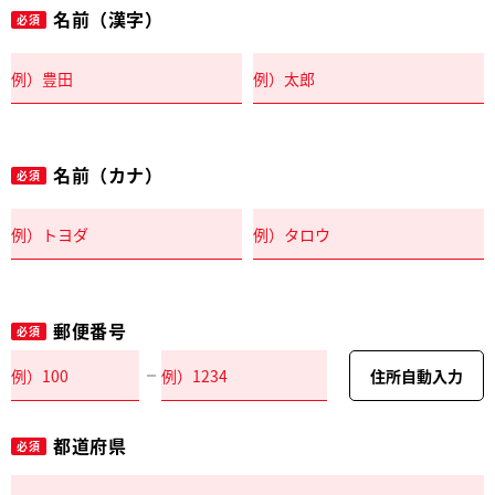
名前（漢字）
必須
名前（カナ）
必須
郵便番号
必須
住所自動入力
都道府県
必須