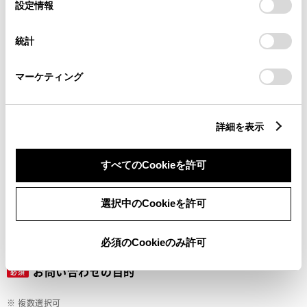
選
デバイスにすべてのCookie(クッキー)が保存されることに同
設定情報
択
意したことになります。Cookie(クッキー)のオプトアウト、
設定の変更、同意を撤回したりするにあたっては、当社の
ご希望の連絡方法
統計
必須
「
Cookie（クッキー）情報の取り扱いについて
」をご覧くだ
さい。
マーケティング
Eメール
電話
詳細を表示
すべてのCookieを許可
メールアドレス
必須
選択中のCookieを許可
必須のCookieのみ許可
お問い合わせの目的
必須
※ 複数選択可