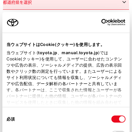
市区町村名
必須
当ウェブサイトはCookie(クッキー)を使用します。
当ウェブサイト(
toyota.jp
、
manual.toyota.jp
)では
Cookie(クッキー)を使用して、ユーザーに合わせたコンテン
ツや広告の表示、ソーシャルメディアの提供、広告の表示回
丁目番地
必須
数やクリック数の測定を行っています。またユーザーによる
サイト利用状況についても情報を収集し、ソーシャルメディ
アや広告配信、データ解析の各パートナーと共有していま
す。各パートナーは、ここで収集された情報とユーザーが各
パートナーに提供した他の情報、ユーザーが各パートナーの
サービスを使用したときに収集した他の情報を組み合わせて
使用することがあります。当ウェブサイトの使用を続行する
建物名
任意
同
とCookie(クッキー)に同意したこととなります。
必須
意
の
「すべてのCookieを許可」をクリックすることで、お客様の