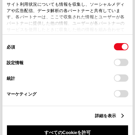
サイト利用状況についても情報を収集し、ソーシャルメディ
アや広告配信、データ解析の各パートナーと共有していま
す。各パートナーは、ここで収集された情報とユーザーが各
パートナーに提供した他の情報、ユーザーが各パートナーの
サービスを使用したときに収集した他の情報を組み合わせて
丁目番地
必須
使用することがあります。当ウェブサイトの使用を続行する
同
とCookie(クッキー)に同意したこととなります。
必須
意
の
「すべてのCookieを許可」をクリックすることで、お客様の
選
デバイスにすべてのCookie(クッキー)が保存されることに同
設定情報
択
意したことになります。Cookie(クッキー)のオプトアウト、
設定の変更、同意を撤回したりするにあたっては、当社の
建物名
任意
統計
「
Cookie（クッキー）情報の取り扱いについて
」をご覧くだ
さい。
マーケティング
詳細を表示
ご希望の連絡方法
必須
すべてのCookieを許可
Eメール