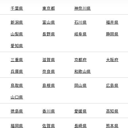
千葉県
東京都
神奈川県
新潟県
富山県
石川県
福井県
山梨県
長野県
岐阜県
静岡県
関連サービス
愛知県
ト
GAZOO
KINTO
三重県
トヨタ中古車オンラインストア
滋賀県
京都府
TOYOTA SHARE
大阪府
ng
クルマ買取
法人向けカーリー
兵庫県
奈良県
和歌山県
トヨタレンタカー
トヨタのau/UQ
鳥取県
島根県
岡山県
広島県
山口県
徳島県
香川県
愛媛県
高知県
TAアカウント利用規約
反社会的勢力に対する基本方針
企業情報
リコール情報
福岡県
佐賀県
長崎県
熊本県
SERVED.