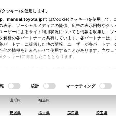
e(クッキー)を使用します。
jp
、
manual.toyota.jp
)ではCookie(クッキー)を使用して
の表示、ソーシャルメディアの提供、広告の表示回数やクリ
ユーザーによるサイト利用状況についても情報を収集し、ソ
を取得できませんでした。
タ解析の各パートナーと共有しています。各パートナーは、
る地域・都道府県をお選びください。
各パートナーに提供した他の情報、ユーザーが各パートナー
た他の情報を組み合わせて使用することがあります。当ウェ
い方
オンライン購入
お気に入り
保存した見積り
ie(クッキー)に同意したこととなります。
旭川
釧路
札幌
帯広
許可」をクリックすることで、お客様のデバイスにすべてのCook
函館
北見
室蘭、苫小
意したことになります。Cookie(クッキー)のオプトアウト
牧、
ひだか
るにあたっては、当社の「
Cookie（クッキー）情報の取り
報
統計
マーケティング
申し訳ございません。
青森県
岩手県
宮城県
秋田県
何らかの問題が発生しました。
山形県
福島県
茨城県
栃木県
群馬県
埼玉県
恐れ入りますが、しばらく経ってから
再度、お試し下さい。