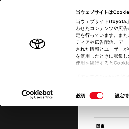
TOYOTA
当ウェブサイトはCooki
当ウェブサイト(
toyota.
わせたコンテンツや広告
ラインアップ
オーナーサポート
トピックス
定を行っています。また
現在地
ディアや広告配信、デー
トヨタ認定中古車
該当す
された情報とユーザーが
を使用したときに収集し
中古車を探す
トヨタ認定中古車の魅力
3つの買
使用を続行するとCook
北海道
「すべてのCookieを
ー)が保存されることに同
更、同意を撤回したりす
同
必須
設定情
て
」をご覧ください。
東北
意
の
選
択
関東