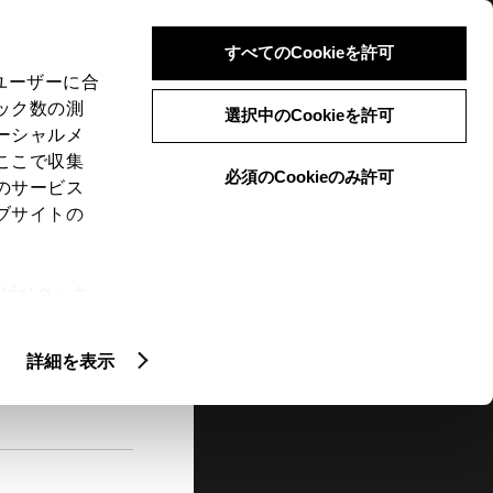
検索
メニュー
ログイン
すべてのCookieを許可
、ユーザーに合
ック数の測
選択中のCookieを許可
ーシャルメ
ここで収集
必須のCookieのみ許可
メニュー
のサービス
ブサイトの
閲覧履歴
お住まいの地域
未設定
ie(クッキ
、設定の変
扱いについ
詳細を表示