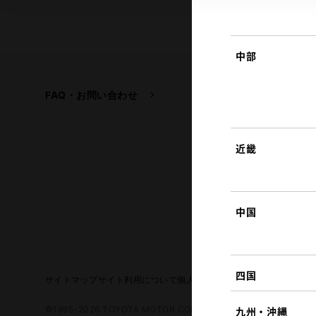
中部
FAQ・お問い合わせ
関連サイト
トヨタ自動車企業サイ
トヨタイムズ
近畿
TOYOTA GAZOO Raci
中国
四国
サイトマップ
サイト利用について
個人情報の取扱いについて
TOYO
©1995-2026 TOYOTA MOTOR CORPORATION. ALL RIGHTS RE
九州・沖縄