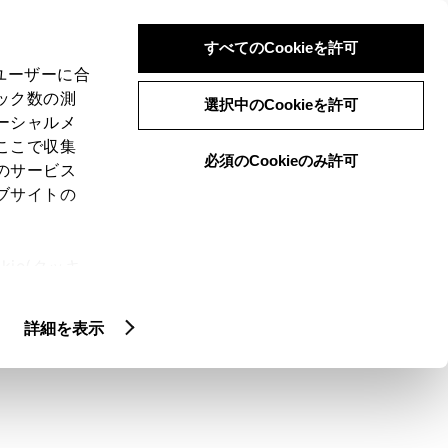
検索
メニュー
ログイン
すべてのCookieを許可
、ユーザーに合
ック数の測
選択中のCookieを許可
ーシャルメ
ここで収集
必須のCookieのみ許可
メニュー
のサービス
ブサイトの
閲覧履歴
お住まいの地域
未設定
ie(クッキ
、設定の変
扱いについ
詳細を表示