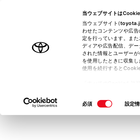
TOYOTA
当ウェブサイトはCooki
当ウェブサイト(
toyota.
わせたコンテンツや広告
ラインアップ
オーナーサポート
トピックス
定を行っています。また
ディアや広告配信、デー
トヨタ認定中古車
された情報とユーザーが
を使用したときに収集し
中古車を探す
トヨタ認定中古車の魅力
3つの買
使用を続行するとCook
「すべてのCookieを
ー)が保存されることに同
更、同意を撤回したりす
同
必須
設定情
て
」をご覧ください。
意
の
選
択