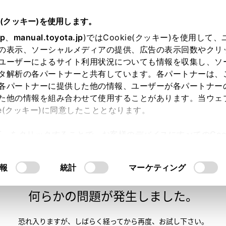
e(クッキー)を使用します。
jp
、
manual.toyota.jp
)ではCookie(クッキー)を使用して
の表示、ソーシャルメディアの提供、広告の表示回数やクリ
ユーザーによるサイト利用状況についても情報を収集し、ソ
タ解析の各パートナーと共有しています。各パートナーは、
各パートナーに提供した他の情報、ユーザーが各パートナー
た他の情報を組み合わせて使用することがあります。当ウェ
い方
オンライン購入
お気に入り
保存した見積り
ie(クッキー)に同意したこととなります。
許可」をクリックすることで、お客様のデバイスにすべてのCook
意したことになります。Cookie(クッキー)のオプトアウト
るにあたっては、当社の「
Cookie（クッキー）情報の取り
報
統計
マーケティング
申し訳ございません。
何らかの問題が発生しました。
恐れ入りますが、しばらく経ってから
再度、お試し下さい。