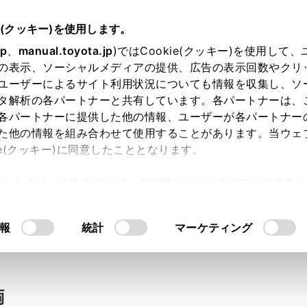
e(クッキー)を使用します。
jp
、
manual.toyota.jp
)ではCookie(クッキー)を使用して
の表示、ソーシャルメディアの提供、広告の表示回数やクリ
い合わせ
ユーザーによるサイト利用状況についても情報を収集し、ソ
タ解析の各パートナーと共有しています。各パートナーは、
各パートナーに提供した他の情報、ユーザーが各パートナー
た他の情報を組み合わせて使用することがあります。当ウェ
入力内容のご確認
ie(クッキー)に同意したこととなります。
許可」をクリックすることで、お客様のデバイスにすべてのCook
意したことになります。Cookie(クッキー)のオプトアウト
ト」取得済みの方は、ログインするとお客さま情報の入力を省
るにあたっては、当社の「
Cookie（クッキー）情報の取り
報
統計
マーケティング
ログインして
両