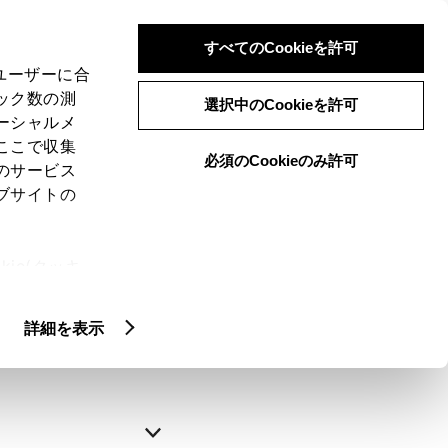
すべてのCookieを許可
、ユーザーに合
ック数の測
選択中のCookieを許可
ーシャルメ
ここで収集
必須のCookieのみ許可
のサービス
ブサイトの
申込みの完了
ie(クッキ
、設定の変
略できます。
扱いについ
詳細を表示
自動入力
新規登録