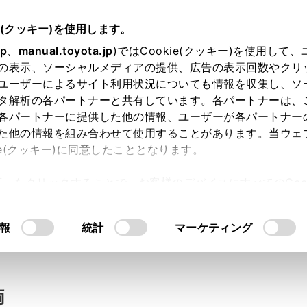
e(クッキー)を使用します。
jp
、
manual.toyota.jp
)ではCookie(クッキー)を使用して
の表示、ソーシャルメディアの提供、広告の表示回数やクリ
い合わせ
ユーザーによるサイト利用状況についても情報を収集し、ソ
タ解析の各パートナーと共有しています。各パートナーは、
各パートナーに提供した他の情報、ユーザーが各パートナー
た他の情報を組み合わせて使用することがあります。当ウェ
入力内容のご確認
ie(クッキー)に同意したこととなります。
許可」をクリックすることで、お客様のデバイスにすべてのCook
意したことになります。Cookie(クッキー)のオプトアウト
ト」取得済みの方は、ログインするとお客さま情報の入力を省
るにあたっては、当社の「
Cookie（クッキー）情報の取り
報
統計
マーケティング
ログインして
両