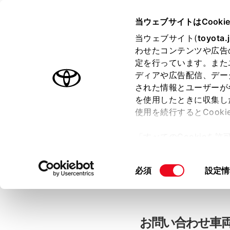
当ウェブサイトはCooki
TOYOTA
当ウェブサイト(
toyota.
わせたコンテンツや広告
色のついた項目
は必須です。
色のついた項目
中古車：お問
定を行っています。また
ディアや広告配信、デー
された情報とユーザーが
を使用したときに収集し
お客さま情報の入力
使用を続行するとCook
「すべてのCookieを
ー)が保存されることに同
「TOYOTAアカウン
更、同意を撤回したりす
同
必須
設定情
て
」をご覧ください。
意
の
選
択
お問い合わせ車