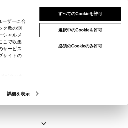
すべてのCookieを許可
、ユーザーに合
ック数の測
選択中のCookieを許可
ーシャルメ
ここで収集
必須のCookieのみ許可
のサービス
ブサイトの
申込みの完了
ie(クッキ
、設定の変
略できます。
扱いについ
詳細を表示
自動入力
新規登録