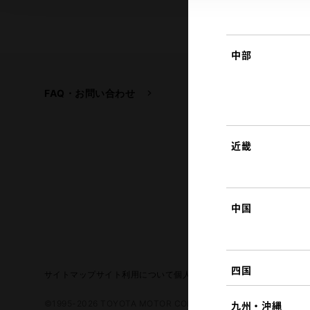
中部
FAQ・お問い合わせ
関連サイト
トヨタ自動車企業サイ
トヨタイムズ
近畿
TOYOTA GAZOO Raci
中国
四国
サイトマップ
サイト利用について
個人情報の取扱いについて
TOYO
©1995-2026 TOYOTA MOTOR CORPORATION. ALL RIGHTS RE
九州・沖縄