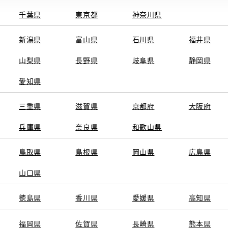
千葉県
東京都
神奈川県
新潟県
富山県
石川県
福井県
山梨県
長野県
岐阜県
静岡県
関連サービス
愛知県
ト
GAZOO
KINTO
三重県
トヨタ中古車オンラインストア
滋賀県
京都府
TOYOTA SHARE
大阪府
ng
クルマ買取
法人向けカーリー
兵庫県
奈良県
和歌山県
トヨタレンタカー
トヨタのau/UQ
鳥取県
島根県
岡山県
広島県
山口県
徳島県
香川県
愛媛県
高知県
TAアカウント利用規約
反社会的勢力に対する基本方針
企業情報
リコール情報
福岡県
佐賀県
長崎県
熊本県
SERVED.