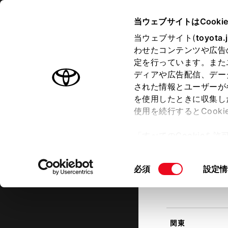
TOYOTA
当ウェブサイトはCooki
当ウェブサイト(
toyota.
わせたコンテンツや広告
ラインアップ
オーナーサポート
トピックス
定を行っています。また
現在地
ディアや広告配信、デー
トヨタ認定中古車
該当す
された情報とユーザーが
を使用したときに収集し
中古車を探す
トヨタ認定中古車の魅力
3つの買
使用を続行するとCook
北海道
「すべてのCookieを
ー)が保存されることに同
更、同意を撤回したりす
同
必須
設定情
て
」をご覧ください。
東北
意
の
選
択
関東