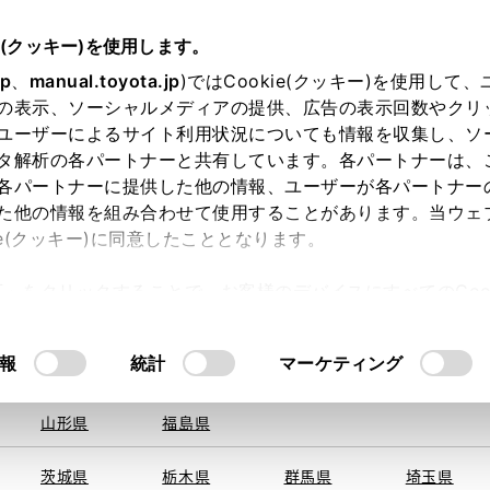
e(クッキー)を使用します。
jp
、
manual.toyota.jp
)ではCookie(クッキー)を使用して
の表示、ソーシャルメディアの提供、広告の表示回数やクリ
ユーザーによるサイト利用状況についても情報を収集し、ソ
を取得できませんでした。
タ解析の各パートナーと共有しています。各パートナーは、
る地域・都道府県をお選びください。
各パートナーに提供した他の情報、ユーザーが各パートナー
た他の情報を組み合わせて使用することがあります。当ウェ
い方
オンライン購入
お気に入り
保存した見積り
ie(クッキー)に同意したこととなります。
旭川
釧路
札幌
帯広
許可」をクリックすることで、お客様のデバイスにすべてのCook
函館
北見
室蘭、苫小
意したことになります。Cookie(クッキー)のオプトアウト
牧、
ひだか
るにあたっては、当社の「
Cookie（クッキー）情報の取り
報
統計
マーケティング
申し訳ございません。
青森県
岩手県
宮城県
秋田県
何らかの問題が発生しました。
山形県
福島県
茨城県
栃木県
群馬県
埼玉県
恐れ入りますが、しばらく経ってから
再度、お試し下さい。