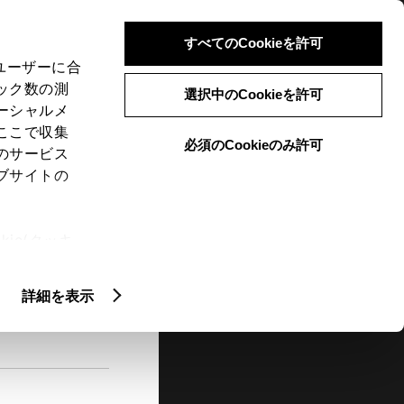
検索
メニュー
ログイン
すべてのCookieを許可
、ユーザーに合
ック数の測
選択中のCookieを許可
ーシャルメ
ここで収集
必須のCookieのみ許可
メニュー
のサービス
ブサイトの
閲覧履歴
お住まいの地域
未設定
ie(クッキ
、設定の変
扱いについ
詳細を表示