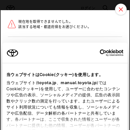
TOYOTA
検索
メニュ
ログイン
現在地を取得できませんでした。
ラインアップ
オーナーサポート
トピックス
該当する地域・都道府県をお選びください。
トヨタ認定中古車
メニュー
北海道
未設定
お気に入り
保存した見積り
閲覧履歴
東北
当ウェブサイトはCookie(クッキー)を使用します。
関東
申し訳ございません。
当ウェブサイト(
toyota.jp
、
manual.toyota.jp
)では
Cookie(クッキー)を使用して、ユーザーに合わせたコンテン
中部
何らかの問題が発生しました。
ツや広告の表示、ソーシャルメディアの提供、広告の表示回
数やクリック数の測定を行っています。またユーザーによる
恐れ入りますが、しばらく経ってから
サイト利用状況についても情報を収集し、ソーシャルメディ
近畿
アや広告配信、データ解析の各パートナーと共有していま
再度、お試し下さい。
す。各パートナーは、ここで収集された情報とユーザーが各
中国
パートナーに提供した他の情報、ユーザーが各パートナーの