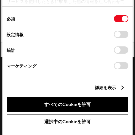
サービスを使用したときに収集した他の情報を組み合わせて
使用することがあります。当ウェブサイトの使用を続行する
四国
同
とCookie(クッキー)に同意したこととなります。
必須
意
九州・沖縄
の
「すべてのCookieを許可」をクリックすることで、お客様の
FAQ・お問い合わせ
選
デバイスにすべてのCookie(クッキー)が保存されることに同
設定情報
択
意したことになります。Cookie(クッキー)のオプトアウト、
設定の変更、同意を撤回したりするにあたっては、当社の
関連サイト
閉じる
統計
「
Cookie（クッキー）情報の取り扱いについて
」をご覧くだ
さい。
関連サービス
マーケティング
公式SNS
詳細を表示
LINE
X
Facebook
YouTube
Instagram
すべてのCookieを許可
トヨタイムズ
選択中のCookieを許可
TOYOTA Mail Magazine