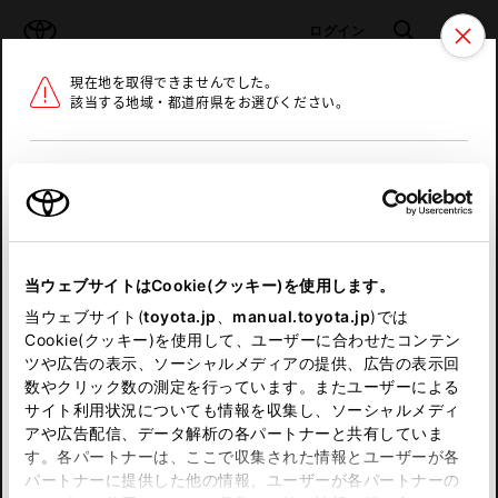
TOYOTA
検索
メニュ
ログイン
現在地を取得できませんでした。
ラインアップ
オーナーサポート
トピックス
該当する地域・都道府県をお選びください。
トヨタ認定中古車
メニュー
北海道
未設定
お気に入り
保存した見積り
閲覧履歴
東北
当ウェブサイトはCookie(クッキー)を使用します。
関東
申し訳ございません。
当ウェブサイト(
toyota.jp
、
manual.toyota.jp
)では
Cookie(クッキー)を使用して、ユーザーに合わせたコンテン
中部
何らかの問題が発生しました。
ツや広告の表示、ソーシャルメディアの提供、広告の表示回
数やクリック数の測定を行っています。またユーザーによる
恐れ入りますが、しばらく経ってから
サイト利用状況についても情報を収集し、ソーシャルメディ
近畿
アや広告配信、データ解析の各パートナーと共有していま
再度、お試し下さい。
す。各パートナーは、ここで収集された情報とユーザーが各
中国
パートナーに提供した他の情報、ユーザーが各パートナーの