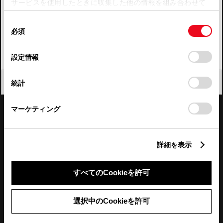
サービスを使用したときに収集した他の情報を組み合わせて
使用することがあります。当ウェブサイトの使用を続行する
四国
同
とCookie(クッキー)に同意したこととなります。
必須
意
九州・沖縄
の
「すべてのCookieを許可」をクリックすることで、お客様の
FAQ・お問い合わせ
選
デバイスにすべてのCookie(クッキー)が保存されることに同
設定情報
択
意したことになります。Cookie(クッキー)のオプトアウト、
設定の変更、同意を撤回したりするにあたっては、当社の
関連サイト
閉じる
統計
「
Cookie（クッキー）情報の取り扱いについて
」をご覧くだ
さい。
関連サービス
マーケティング
公式SNS
詳細を表示
LINE
X
Facebook
YouTube
Instagram
すべてのCookieを許可
トヨタイムズ
選択中のCookieを許可
TOYOTA Mail Magazine