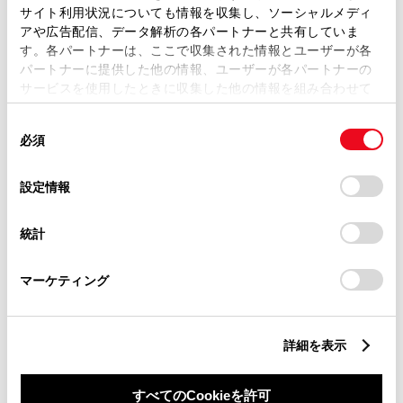
サイト利用状況についても情報を収集し、ソーシャルメディ
アや広告配信、データ解析の各パートナーと共有していま
す。各パートナーは、ここで収集された情報とユーザーが各
パートナーに提供した他の情報、ユーザーが各パートナーの
サービスを使用したときに収集した他の情報を組み合わせて
丁目番地
必須
使用することがあります。当ウェブサイトの使用を続行する
同
とCookie(クッキー)に同意したこととなります。
必須
意
の
「すべてのCookieを許可」をクリックすることで、お客様の
選
デバイスにすべてのCookie(クッキー)が保存されることに同
設定情報
択
意したことになります。Cookie(クッキー)のオプトアウト、
設定の変更、同意を撤回したりするにあたっては、当社の
建物名
任意
統計
「
Cookie（クッキー）情報の取り扱いについて
」をご覧くだ
さい。
マーケティング
詳細を表示
ご希望の連絡方法
必須
すべてのCookieを許可
Eメール