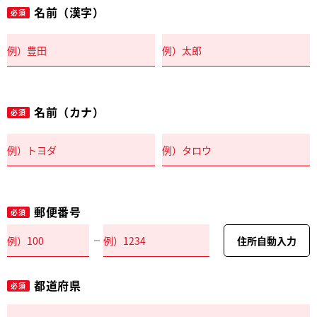
名前（漢字）
必須
名前（カナ）
必須
郵便番号
必須
住所自動入力
都道府県
必須