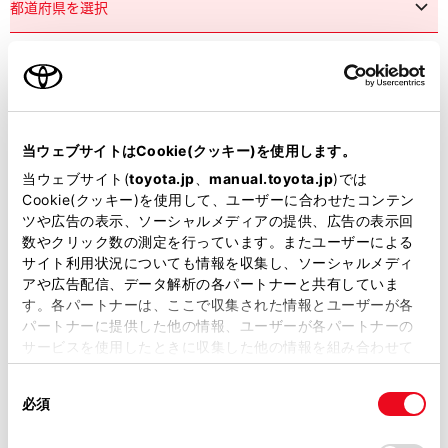
市区町村名
必須
当ウェブサイトはCookie(クッキー)を使用します。
当ウェブサイト(
toyota.jp
、
manual.toyota.jp
)では
Cookie(クッキー)を使用して、ユーザーに合わせたコンテン
ツや広告の表示、ソーシャルメディアの提供、広告の表示回
丁目番地
必須
数やクリック数の測定を行っています。またユーザーによる
サイト利用状況についても情報を収集し、ソーシャルメディ
アや広告配信、データ解析の各パートナーと共有していま
す。各パートナーは、ここで収集された情報とユーザーが各
パートナーに提供した他の情報、ユーザーが各パートナーの
サービスを使用したときに収集した他の情報を組み合わせて
使用することがあります。当ウェブサイトの使用を続行する
建物名
任意
同
とCookie(クッキー)に同意したこととなります。
必須
意
の
「すべてのCookieを許可」をクリックすることで、お客様の