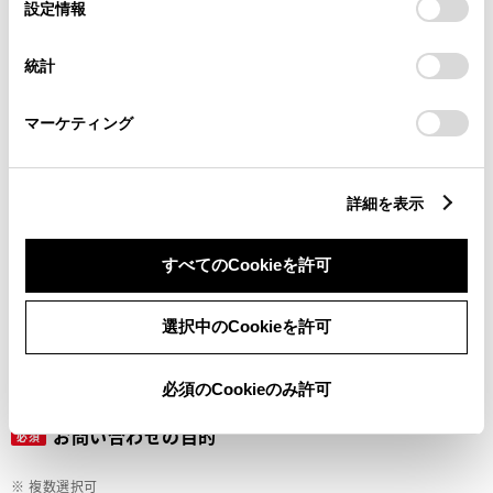
選
デバイスにすべてのCookie(クッキー)が保存されることに同
設定情報
択
意したことになります。Cookie(クッキー)のオプトアウト、
設定の変更、同意を撤回したりするにあたっては、当社の
ご希望の連絡方法
統計
必須
「
Cookie（クッキー）情報の取り扱いについて
」をご覧くだ
さい。
マーケティング
Eメール
電話
詳細を表示
すべてのCookieを許可
メールアドレス
必須
選択中のCookieを許可
必須のCookieのみ許可
お問い合わせの目的
必須
※ 複数選択可