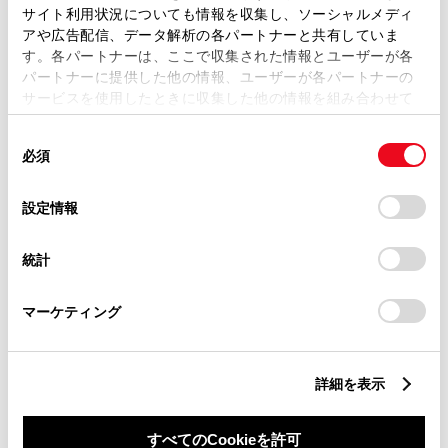
サイト利用状況についても情報を収集し、ソーシャルメディ
アや広告配信、データ解析の各パートナーと共有していま
す。各パートナーは、ここで収集された情報とユーザーが各
パートナーに提供した他の情報、ユーザーが各パートナーの
サービスを使用したときに収集した他の情報を組み合わせて
丁目番地
必須
使用することがあります。当ウェブサイトの使用を続行する
同
とCookie(クッキー)に同意したこととなります。
必須
意
の
「すべてのCookieを許可」をクリックすることで、お客様の
選
デバイスにすべてのCookie(クッキー)が保存されることに同
設定情報
択
意したことになります。Cookie(クッキー)のオプトアウト、
設定の変更、同意を撤回したりするにあたっては、当社の
建物名
任意
統計
「
Cookie（クッキー）情報の取り扱いについて
」をご覧くだ
さい。
マーケティング
詳細を表示
ご希望の連絡方法
必須
すべてのCookieを許可
Eメール