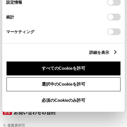
選
デバイスにすべてのCookie(クッキー)が保存されることに同
設定情報
択
意したことになります。Cookie(クッキー)のオプトアウト、
設定の変更、同意を撤回したりするにあたっては、当社の
ご希望の連絡方法
統計
必須
「
Cookie（クッキー）情報の取り扱いについて
」をご覧くだ
さい。
マーケティング
Eメール
電話
詳細を表示
すべてのCookieを許可
メールアドレス
必須
選択中のCookieを許可
必須のCookieのみ許可
お問い合わせの目的
必須
※ 複数選択可