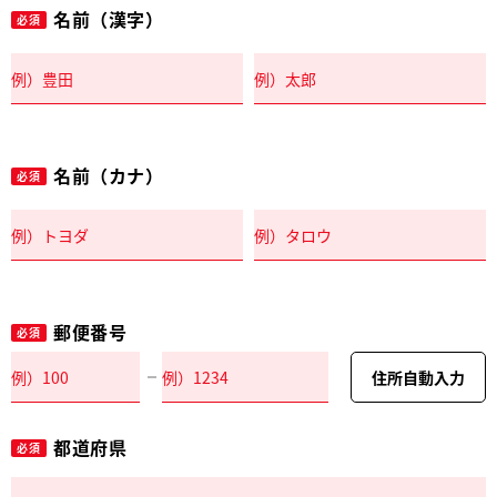
名前（漢字）
必須
名前（カナ）
必須
郵便番号
必須
住所自動入力
都道府県
必須