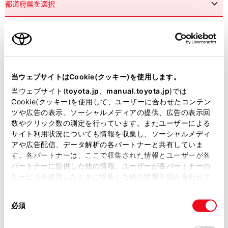
市区町村名
必須
当ウェブサイトはCookie(クッキー)を使用します。
当ウェブサイト(
toyota.jp
、
manual.toyota.jp
)では
Cookie(クッキー)を使用して、ユーザーに合わせたコンテン
ツや広告の表示、ソーシャルメディアの提供、広告の表示回
丁目番地
必須
数やクリック数の測定を行っています。またユーザーによる
サイト利用状況についても情報を収集し、ソーシャルメディ
アや広告配信、データ解析の各パートナーと共有していま
す。各パートナーは、ここで収集された情報とユーザーが各
パートナーに提供した他の情報、ユーザーが各パートナーの
サービスを使用したときに収集した他の情報を組み合わせて
使用することがあります。当ウェブサイトの使用を続行する
建物名
任意
同
とCookie(クッキー)に同意したこととなります。
必須
意
の
「すべてのCookieを許可」をクリックすることで、お客様の