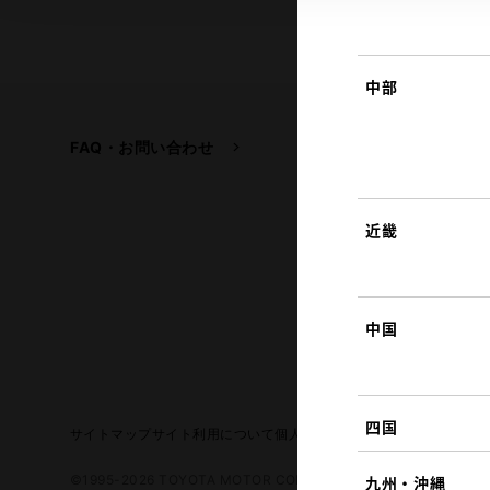
中部
FAQ・お問い合わせ
関連サイト
トヨタ自動車企業サイ
トヨタイムズ
近畿
TOYOTA GAZOO Raci
中国
四国
サイトマップ
サイト利用について
個人情報の取扱いについて
TOYO
©1995-2026 TOYOTA MOTOR CORPORATION. ALL RIGHTS RE
九州・沖縄