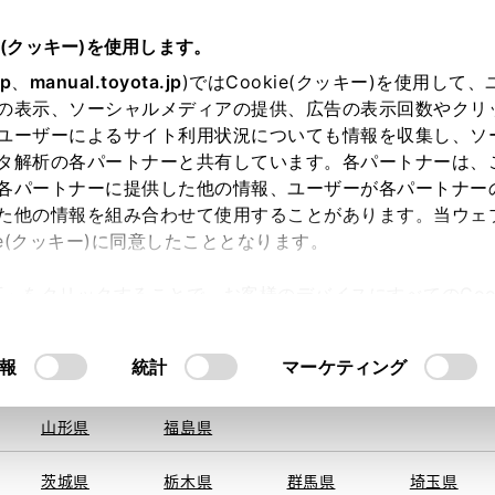
e(クッキー)を使用します。
jp
、
manual.toyota.jp
)ではCookie(クッキー)を使用して
の表示、ソーシャルメディアの提供、広告の表示回数やクリ
ユーザーによるサイト利用状況についても情報を収集し、ソ
を取得できませんでした。
タ解析の各パートナーと共有しています。各パートナーは、
る地域・都道府県をお選びください。
各パートナーに提供した他の情報、ユーザーが各パートナー
た他の情報を組み合わせて使用することがあります。当ウェ
い方
オンライン購入
お気に入り
保存した見積り
ie(クッキー)に同意したこととなります。
旭川
釧路
札幌
帯広
許可」をクリックすることで、お客様のデバイスにすべてのCook
函館
北見
室蘭、苫小
意したことになります。Cookie(クッキー)のオプトアウト
牧、
ひだか
るにあたっては、当社の「
Cookie（クッキー）情報の取り
報
統計
マーケティング
申し訳ございません。
青森県
岩手県
宮城県
秋田県
何らかの問題が発生しました。
山形県
福島県
茨城県
栃木県
群馬県
埼玉県
恐れ入りますが、しばらく経ってから
再度、お試し下さい。