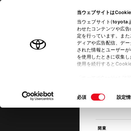
TOYOTA
当ウェブサイトはCooki
当ウェブサイト(
toyota.
わせたコンテンツや広告
ラインアップ
オーナーサポート
トピックス
定を行っています。また
現在地
ディアや広告配信、デー
トヨタ認定中古車
該当す
された情報とユーザーが
を使用したときに収集し
中古車を探す
トヨタ認定中古車の魅力
3つの買
使用を続行するとCook
北海道
「すべてのCookieを
ー)が保存されることに同
更、同意を撤回したりす
同
必須
設定情
て
」をご覧ください。
東北
意
の
選
択
関東