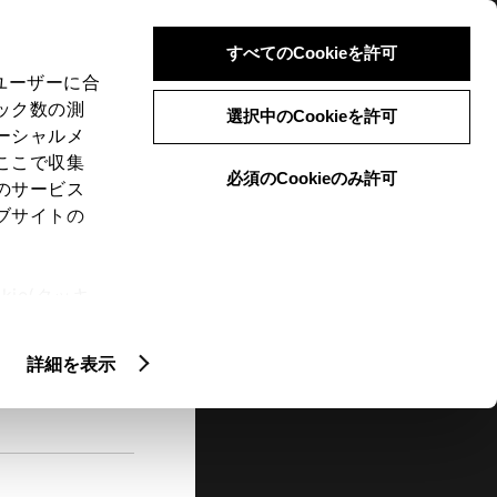
検索
メニュー
ログイン
すべてのCookieを許可
、ユーザーに合
ック数の測
選択中のCookieを許可
ーシャルメ
ここで収集
必須のCookieのみ許可
メニュー
のサービス
ブサイトの
閲覧履歴
お住まいの地域
未設定
ie(クッキ
、設定の変
扱いについ
詳細を表示