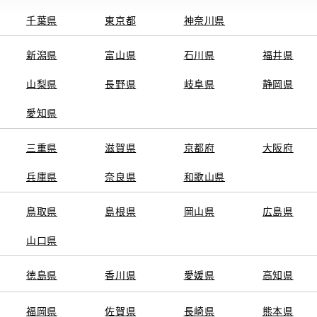
千葉県
東京都
神奈川県
新潟県
富山県
石川県
福井県
山梨県
長野県
岐阜県
静岡県
関連サービス
愛知県
ト
GAZOO
KINTO
三重県
トヨタ中古車オンラインストア
滋賀県
京都府
TOYOTA SHARE
大阪府
ng
クルマ買取
法人向けカーリー
兵庫県
奈良県
和歌山県
トヨタレンタカー
トヨタのau/UQ
鳥取県
島根県
岡山県
広島県
山口県
徳島県
香川県
愛媛県
高知県
TAアカウント利用規約
反社会的勢力に対する基本方針
企業情報
リコール情報
福岡県
佐賀県
長崎県
熊本県
SERVED.