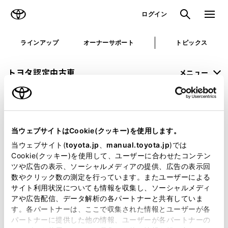
TOYOTA
検索
メニュ
ログイン
ラインアップ
オーナーサポート
トピックス
トヨタ認定中古車
メニュー
未設定
お気に入り
保存した見積り
閲覧履歴
当ウェブサイトはCookie(クッキー)を使用します。
申し訳ございません。
当ウェブサイト(
toyota.jp
、
manual.toyota.jp
)では
Cookie(クッキー)を使用して、ユーザーに合わせたコンテン
何らかの問題が発生しました。
ツや広告の表示、ソーシャルメディアの提供、広告の表示回
数やクリック数の測定を行っています。またユーザーによる
恐れ入りますが、しばらく経ってから
サイト利用状況についても情報を収集し、ソーシャルメディ
アや広告配信、データ解析の各パートナーと共有していま
再度、お試し下さい。
す。各パートナーは、ここで収集された情報とユーザーが各
パートナーに提供した他の情報、ユーザーが各パートナーの