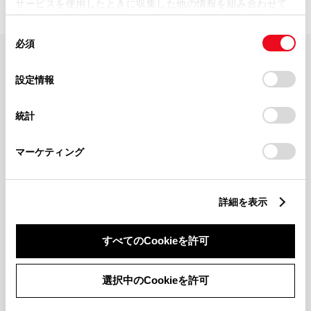
サービスを使用したときに収集した他の情報を組み合わせて
使用することがあります。当ウェブサイトの使用を続行する
同
とCookie(クッキー)に同意したこととなります。
必須
意
の
「すべてのCookieを許可」をクリックすることで、お客様の
FAQ・お問い合わせ
選
デバイスにすべてのCookie(クッキー)が保存されることに同
設定情報
択
意したことになります。Cookie(クッキー)のオプトアウト、
設定の変更、同意を撤回したりするにあたっては、当社の
関連サイト
統計
「
Cookie（クッキー）情報の取り扱いについて
」をご覧くだ
さい。
関連サービス
マーケティング
公式SNS
詳細を表示
LINE
X
Facebook
YouTube
Instagram
すべてのCookieを許可
トヨタイムズ
選択中のCookieを許可
TOYOTA Mail Magazine