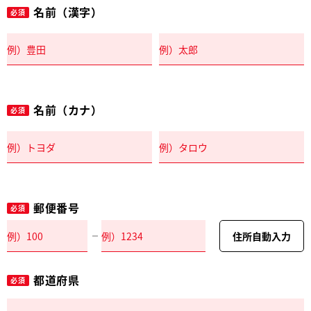
名前（漢字）
必須
名前（カナ）
必須
郵便番号
必須
住所自動入力
都道府県
必須