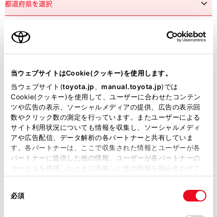
市区町村名
必須
当ウェブサイトはCookie(クッキー)を使用します。
当ウェブサイト(
toyota.jp
、
manual.toyota.jp
)では
Cookie(クッキー)を使用して、ユーザーに合わせたコンテン
ツや広告の表示、ソーシャルメディアの提供、広告の表示回
丁目番地
必須
数やクリック数の測定を行っています。またユーザーによる
サイト利用状況についても情報を収集し、ソーシャルメディ
アや広告配信、データ解析の各パートナーと共有していま
す。各パートナーは、ここで収集された情報とユーザーが各
パートナーに提供した他の情報、ユーザーが各パートナーの
サービスを使用したときに収集した他の情報を組み合わせて
使用することがあります。当ウェブサイトの使用を続行する
建物名
任意
同
とCookie(クッキー)に同意したこととなります。
必須
意
の
「すべてのCookieを許可」をクリックすることで、お客様の