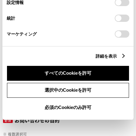
選
デバイスにすべてのCookie(クッキー)が保存されることに同
設定情報
択
意したことになります。Cookie(クッキー)のオプトアウト、
設定の変更、同意を撤回したりするにあたっては、当社の
ご希望の連絡方法
統計
必須
「
Cookie（クッキー）情報の取り扱いについて
」をご覧くだ
さい。
マーケティング
Eメール
電話
詳細を表示
すべてのCookieを許可
メールアドレス
必須
選択中のCookieを許可
必須のCookieのみ許可
お問い合わせの目的
必須
※ 複数選択可