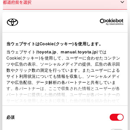
市区町村名
必須
当ウェブサイトはCookie(クッキー)を使用します。
当ウェブサイト(
toyota.jp
、
manual.toyota.jp
)では
Cookie(クッキー)を使用して、ユーザーに合わせたコンテン
ツや広告の表示、ソーシャルメディアの提供、広告の表示回
丁目番地
必須
数やクリック数の測定を行っています。またユーザーによる
サイト利用状況についても情報を収集し、ソーシャルメディ
アや広告配信、データ解析の各パートナーと共有していま
す。各パートナーは、ここで収集された情報とユーザーが各
パートナーに提供した他の情報、ユーザーが各パートナーの
サービスを使用したときに収集した他の情報を組み合わせて
使用することがあります。当ウェブサイトの使用を続行する
建物名
任意
同
とCookie(クッキー)に同意したこととなります。
必須
意
の
「すべてのCookieを許可」をクリックすることで、お客様の