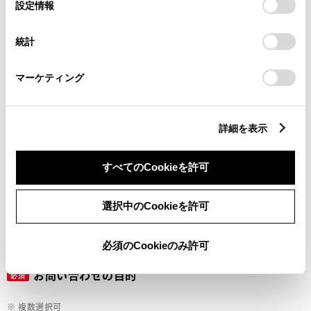
選
デバイスにすべてのCookie(クッキー)が保存されることに同
設定情報
択
意したことになります。Cookie(クッキー)のオプトアウト、
設定の変更、同意を撤回したりするにあたっては、当社の
ご希望の連絡方法
統計
必須
「
Cookie（クッキー）情報の取り扱いについて
」をご覧くだ
さい。
マーケティング
Eメール
電話
詳細を表示
すべてのCookieを許可
メールアドレス
必須
選択中のCookieを許可
必須のCookieのみ許可
お問い合わせの目的
必須
※ 複数選択可