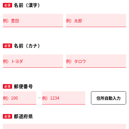
名前（漢字）
必須
名前（カナ）
必須
郵便番号
必須
住所自動入力
都道府県
必須