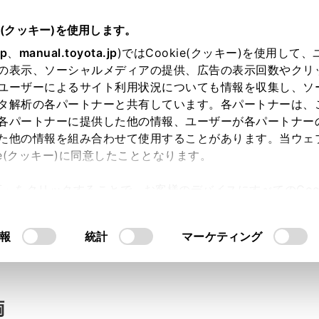
e(クッキー)を使用します。
jp
、
manual.toyota.jp
)ではCookie(クッキー)を使用して
の表示、ソーシャルメディアの提供、広告の表示回数やクリ
い合わせ
ユーザーによるサイト利用状況についても情報を収集し、ソ
タ解析の各パートナーと共有しています。各パートナーは、
各パートナーに提供した他の情報、ユーザーが各パートナー
た他の情報を組み合わせて使用することがあります。当ウェ
入力内容のご確認
ie(クッキー)に同意したこととなります。
許可」をクリックすることで、お客様のデバイスにすべてのCook
意したことになります。Cookie(クッキー)のオプトアウト
ト」取得済みの方は、ログインするとお客さま情報の入力を省
るにあたっては、当社の「
Cookie（クッキー）情報の取り
報
統計
マーケティング
ログインして
両