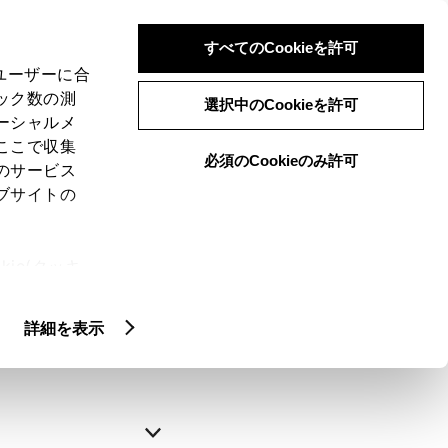
すべてのCookieを許可
、ユーザーに合
ック数の測
選択中のCookieを許可
ーシャルメ
ここで収集
必須のCookieのみ許可
のサービス
ブサイトの
申込みの完了
ie(クッキ
、設定の変
略できます。
扱いについ
詳細を表示
自動入力
新規登録