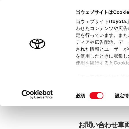
当ウェブサイトはCooki
TOYOTA
当ウェブサイト(
toyota.
わせたコンテンツや広告
色のついた項目
は必須です。
色のついた項目
中古車：お問
定を行っています。また
ディアや広告配信、デー
された情報とユーザーが
を使用したときに収集し
お客さま情報の入力
使用を続行するとCook
「すべてのCookieを
ー)が保存されることに同
「TOYOTAアカウン
更、同意を撤回したりす
同
必須
設定情
て
」をご覧ください。
意
の
選
択
お問い合わせ車