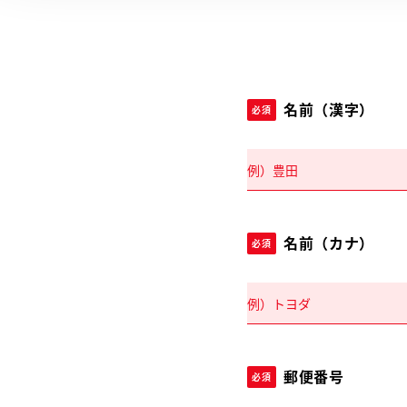
名前（漢字）
必須
名前（カナ）
必須
郵便番号
必須