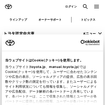
TOYOTA
検索
メニュ
ログイン
ラインアップ
オーナーサポート
トピックス
トヨタ認定中古車
メニュー
未設定
お気に入り
保存した見積り
閲覧履歴
当ウェブサイトはCookie(クッキー)を使用します。
申し訳ございません。
当ウェブサイト(
toyota.jp
、
manual.toyota.jp
)では
Cookie(クッキー)を使用して、ユーザーに合わせたコンテン
何らかの問題が発生しました。
ツや広告の表示、ソーシャルメディアの提供、広告の表示回
数やクリック数の測定を行っています。またユーザーによる
恐れ入りますが、しばらく経ってから
サイト利用状況についても情報を収集し、ソーシャルメディ
アや広告配信、データ解析の各パートナーと共有していま
再度、お試し下さい。
す。各パートナーは、ここで収集された情報とユーザーが各
パートナーに提供した他の情報、ユーザーが各パートナーの