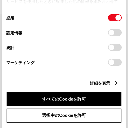
サービスを使用したときに収集した他の情報を組み合わせて
使用することがあります。当ウェブサイトの使用を続行する
同
とCookie(クッキー)に同意したこととなります。
必須
意
の
「すべてのCookieを許可」をクリックすることで、お客様の
FAQ・お問い合わせ
選
デバイスにすべてのCookie(クッキー)が保存されることに同
設定情報
択
意したことになります。Cookie(クッキー)のオプトアウト、
設定の変更、同意を撤回したりするにあたっては、当社の
関連サイト
統計
「
Cookie（クッキー）情報の取り扱いについて
」をご覧くだ
さい。
関連サービス
マーケティング
公式SNS
詳細を表示
LINE
X
Facebook
YouTube
Instagram
すべてのCookieを許可
トヨタイムズ
選択中のCookieを許可
TOYOTA Mail Magazine