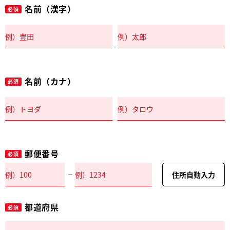
名前（漢字）
必須
名前（カナ）
必須
郵便番号
必須
住所自動入力
都道府県
必須