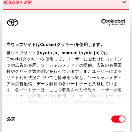
市区町村名
必須
当ウェブサイトはCookie(クッキー)を使用します。
当ウェブサイト(
toyota.jp
、
manual.toyota.jp
)では
Cookie(クッキー)を使用して、ユーザーに合わせたコンテン
ツや広告の表示、ソーシャルメディアの提供、広告の表示回
丁目番地
必須
数やクリック数の測定を行っています。またユーザーによる
サイト利用状況についても情報を収集し、ソーシャルメディ
アや広告配信、データ解析の各パートナーと共有していま
す。各パートナーは、ここで収集された情報とユーザーが各
パートナーに提供した他の情報、ユーザーが各パートナーの
サービスを使用したときに収集した他の情報を組み合わせて
使用することがあります。当ウェブサイトの使用を続行する
建物名
任意
同
とCookie(クッキー)に同意したこととなります。
必須
意
の
「すべてのCookieを許可」をクリックすることで、お客様の