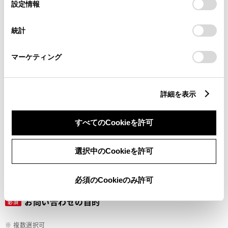
選
デバイスにすべてのCookie(クッキー)が保存されることに同
設定情報
択
意したことになります。Cookie(クッキー)のオプトアウト、
設定の変更、同意を撤回したりするにあたっては、当社の
ご希望の連絡方法
統計
必須
「
Cookie（クッキー）情報の取り扱いについて
」をご覧くだ
さい。
マーケティング
Eメール
電話
詳細を表示
すべてのCookieを許可
メールアドレス
必須
選択中のCookieを許可
必須のCookieのみ許可
お問い合わせの目的
必須
※ 複数選択可