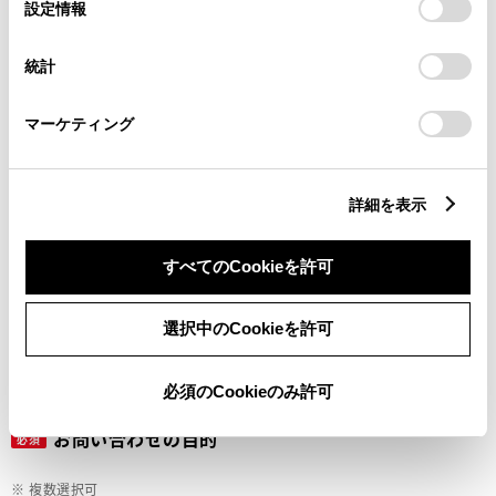
選
デバイスにすべてのCookie(クッキー)が保存されることに同
設定情報
択
意したことになります。Cookie(クッキー)のオプトアウト、
設定の変更、同意を撤回したりするにあたっては、当社の
ご希望の連絡方法
統計
必須
「
Cookie（クッキー）情報の取り扱いについて
」をご覧くだ
さい。
マーケティング
Eメール
電話
詳細を表示
すべてのCookieを許可
メールアドレス
必須
選択中のCookieを許可
必須のCookieのみ許可
お問い合わせの目的
必須
※ 複数選択可