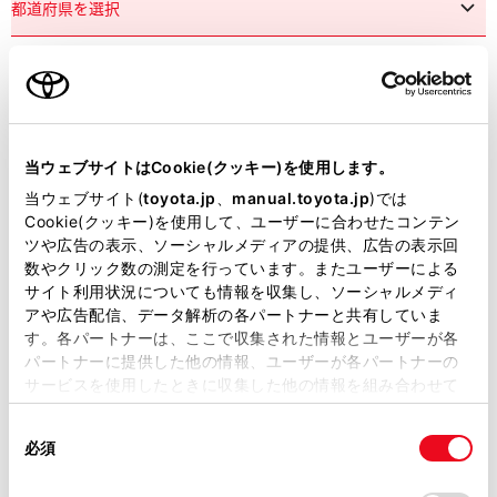
市区町村名
必須
当ウェブサイトはCookie(クッキー)を使用します。
当ウェブサイト(
toyota.jp
、
manual.toyota.jp
)では
Cookie(クッキー)を使用して、ユーザーに合わせたコンテン
ツや広告の表示、ソーシャルメディアの提供、広告の表示回
丁目番地
必須
数やクリック数の測定を行っています。またユーザーによる
サイト利用状況についても情報を収集し、ソーシャルメディ
アや広告配信、データ解析の各パートナーと共有していま
す。各パートナーは、ここで収集された情報とユーザーが各
パートナーに提供した他の情報、ユーザーが各パートナーの
サービスを使用したときに収集した他の情報を組み合わせて
使用することがあります。当ウェブサイトの使用を続行する
建物名
任意
同
とCookie(クッキー)に同意したこととなります。
必須
意
の
「すべてのCookieを許可」をクリックすることで、お客様の