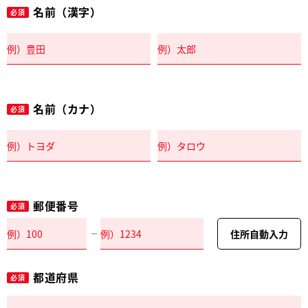
名前（漢字）
必須
名前（カナ）
必須
郵便番号
必須
住所自動入力
都道府県
必須