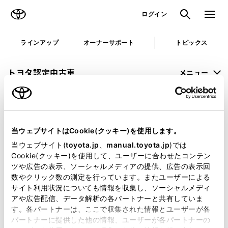
TOYOTA
検索
メニュ
ログイン
ラインアップ
オーナーサポート
トピックス
トヨタ認定中古車
メニュー
未設定
お気に入り
保存した見積り
閲覧履歴
当ウェブサイトはCookie(クッキー)を使用します。
申し訳ございません。
当ウェブサイト(
toyota.jp
、
manual.toyota.jp
)では
Cookie(クッキー)を使用して、ユーザーに合わせたコンテン
何らかの問題が発生しました。
ツや広告の表示、ソーシャルメディアの提供、広告の表示回
数やクリック数の測定を行っています。またユーザーによる
恐れ入りますが、しばらく経ってから
サイト利用状況についても情報を収集し、ソーシャルメディ
アや広告配信、データ解析の各パートナーと共有していま
再度、お試し下さい。
す。各パートナーは、ここで収集された情報とユーザーが各
パートナーに提供した他の情報、ユーザーが各パートナーの