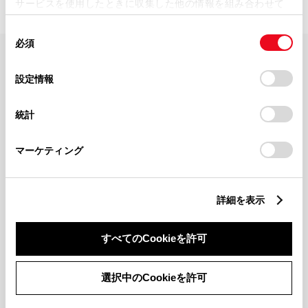
サービスを使用したときに収集した他の情報を組み合わせて
使用することがあります。当ウェブサイトの使用を続行する
同
とCookie(クッキー)に同意したこととなります。
必須
意
の
「すべてのCookieを許可」をクリックすることで、お客様の
FAQ・お問い合わせ
選
デバイスにすべてのCookie(クッキー)が保存されることに同
設定情報
択
意したことになります。Cookie(クッキー)のオプトアウト、
設定の変更、同意を撤回したりするにあたっては、当社の
関連サイト
統計
「
Cookie（クッキー）情報の取り扱いについて
」をご覧くだ
さい。
関連サービス
マーケティング
公式SNS
詳細を表示
LINE
X
Facebook
YouTube
Instagram
すべてのCookieを許可
トヨタイムズ
選択中のCookieを許可
TOYOTA Mail Magazine