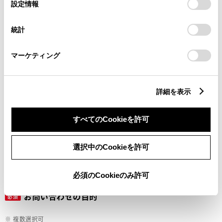
選
デバイスにすべてのCookie(クッキー)が保存されることに同
設定情報
択
意したことになります。Cookie(クッキー)のオプトアウト、
設定の変更、同意を撤回したりするにあたっては、当社の
ご希望の連絡方法
統計
必須
「
Cookie（クッキー）情報の取り扱いについて
」をご覧くだ
さい。
マーケティング
Eメール
電話
詳細を表示
すべてのCookieを許可
メールアドレス
必須
選択中のCookieを許可
必須のCookieのみ許可
お問い合わせの目的
必須
※ 複数選択可