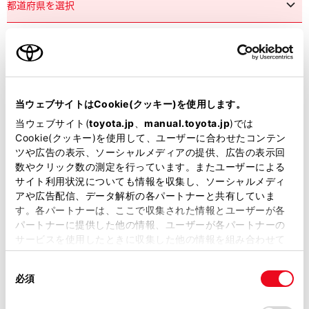
市区町村名
必須
当ウェブサイトはCookie(クッキー)を使用します。
当ウェブサイト(
toyota.jp
、
manual.toyota.jp
)では
Cookie(クッキー)を使用して、ユーザーに合わせたコンテン
ツや広告の表示、ソーシャルメディアの提供、広告の表示回
丁目番地
必須
数やクリック数の測定を行っています。またユーザーによる
サイト利用状況についても情報を収集し、ソーシャルメディ
アや広告配信、データ解析の各パートナーと共有していま
す。各パートナーは、ここで収集された情報とユーザーが各
パートナーに提供した他の情報、ユーザーが各パートナーの
サービスを使用したときに収集した他の情報を組み合わせて
使用することがあります。当ウェブサイトの使用を続行する
建物名
任意
同
とCookie(クッキー)に同意したこととなります。
必須
意
の
「すべてのCookieを許可」をクリックすることで、お客様の