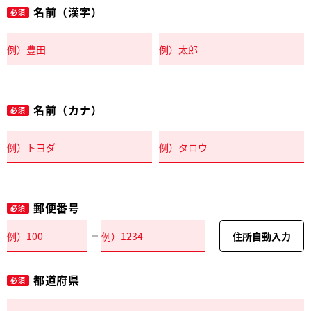
名前（漢字）
必須
名前（カナ）
必須
郵便番号
必須
住所自動入力
都道府県
必須