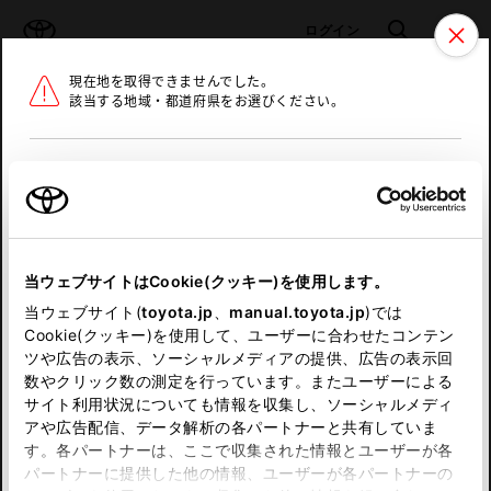
TOYOTA
検索
メニュ
ログイン
現在地を取得できませんでした。
ラインアップ
オーナーサポート
トピックス
該当する地域・都道府県をお選びください。
トヨタ認定中古車
メニュー
北海道
未設定
お気に入り
保存した見積り
閲覧履歴
東北
当ウェブサイトはCookie(クッキー)を使用します。
関東
申し訳ございません。
当ウェブサイト(
toyota.jp
、
manual.toyota.jp
)では
Cookie(クッキー)を使用して、ユーザーに合わせたコンテン
中部
何らかの問題が発生しました。
ツや広告の表示、ソーシャルメディアの提供、広告の表示回
数やクリック数の測定を行っています。またユーザーによる
恐れ入りますが、しばらく経ってから
サイト利用状況についても情報を収集し、ソーシャルメディ
近畿
アや広告配信、データ解析の各パートナーと共有していま
再度、お試し下さい。
す。各パートナーは、ここで収集された情報とユーザーが各
中国
パートナーに提供した他の情報、ユーザーが各パートナーの