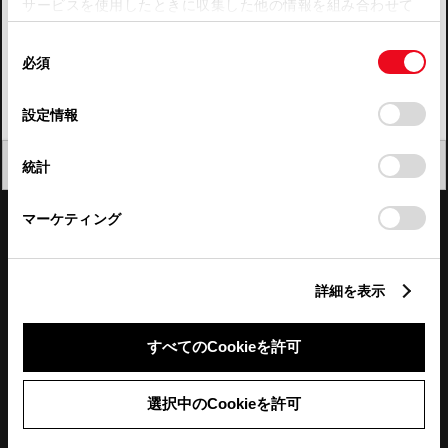
サービスを使用したときに収集した他の情報を組み合わせて
使用することがあります。当ウェブサイトの使用を続行する
四国
同
とCookie(クッキー)に同意したこととなります。
必須
意
九州・沖縄
の
「すべてのCookieを許可」をクリックすることで、お客様の
FAQ・お問い合わせ
選
デバイスにすべてのCookie(クッキー)が保存されることに同
設定情報
択
意したことになります。Cookie(クッキー)のオプトアウト、
設定の変更、同意を撤回したりするにあたっては、当社の
関連サイト
閉じる
統計
「
Cookie（クッキー）情報の取り扱いについて
」をご覧くだ
さい。
関連サービス
マーケティング
公式SNS
詳細を表示
LINE
X
Facebook
YouTube
Instagram
すべてのCookieを許可
トヨタイムズ
選択中のCookieを許可
TOYOTA Mail Magazine