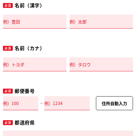
名前（漢字）
必須
名前（カナ）
必須
郵便番号
必須
住所自動入力
都道府県
必須