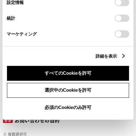
選
デバイスにすべてのCookie(クッキー)が保存されることに同
設定情報
択
意したことになります。Cookie(クッキー)のオプトアウト、
設定の変更、同意を撤回したりするにあたっては、当社の
ご希望の連絡方法
統計
必須
「
Cookie（クッキー）情報の取り扱いについて
」をご覧くだ
さい。
マーケティング
Eメール
電話
詳細を表示
すべてのCookieを許可
メールアドレス
必須
選択中のCookieを許可
必須のCookieのみ許可
お問い合わせの目的
必須
※ 複数選択可