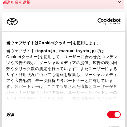
市区町村名
必須
当ウェブサイトはCookie(クッキー)を使用します。
当ウェブサイト(
toyota.jp
、
manual.toyota.jp
)では
Cookie(クッキー)を使用して、ユーザーに合わせたコンテン
ツや広告の表示、ソーシャルメディアの提供、広告の表示回
丁目番地
必須
数やクリック数の測定を行っています。またユーザーによる
サイト利用状況についても情報を収集し、ソーシャルメディ
アや広告配信、データ解析の各パートナーと共有していま
す。各パートナーは、ここで収集された情報とユーザーが各
パートナーに提供した他の情報、ユーザーが各パートナーの
サービスを使用したときに収集した他の情報を組み合わせて
使用することがあります。当ウェブサイトの使用を続行する
建物名
任意
同
とCookie(クッキー)に同意したこととなります。
必須
意
の
「すべてのCookieを許可」をクリックすることで、お客様の