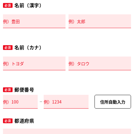
名前（漢字）
必須
名前（カナ）
必須
郵便番号
必須
住所自動入力
都道府県
必須