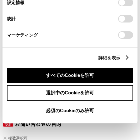
選
デバイスにすべてのCookie(クッキー)が保存されることに同
設定情報
択
意したことになります。Cookie(クッキー)のオプトアウト、
設定の変更、同意を撤回したりするにあたっては、当社の
ご希望の連絡方法
統計
必須
「
Cookie（クッキー）情報の取り扱いについて
」をご覧くだ
さい。
マーケティング
Eメール
電話
詳細を表示
すべてのCookieを許可
メールアドレス
必須
選択中のCookieを許可
必須のCookieのみ許可
お問い合わせの目的
必須
※ 複数選択可