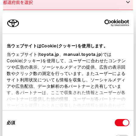
市区町村名
必須
当ウェブサイトはCookie(クッキー)を使用します。
当ウェブサイト(
toyota.jp
、
manual.toyota.jp
)では
Cookie(クッキー)を使用して、ユーザーに合わせたコンテン
ツや広告の表示、ソーシャルメディアの提供、広告の表示回
丁目番地
必須
数やクリック数の測定を行っています。またユーザーによる
サイト利用状況についても情報を収集し、ソーシャルメディ
アや広告配信、データ解析の各パートナーと共有していま
す。各パートナーは、ここで収集された情報とユーザーが各
パートナーに提供した他の情報、ユーザーが各パートナーの
サービスを使用したときに収集した他の情報を組み合わせて
使用することがあります。当ウェブサイトの使用を続行する
建物名
任意
同
とCookie(クッキー)に同意したこととなります。
必須
意
の
「すべてのCookieを許可」をクリックすることで、お客様の