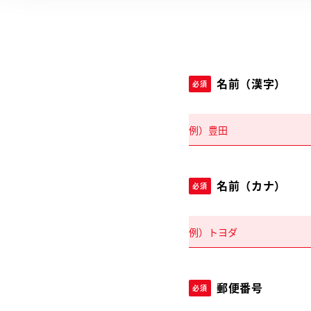
名前（漢字）
必須
名前（カナ）
必須
郵便番号
必須