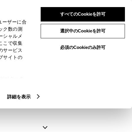
すべてのCookieを許可
、ユーザーに合
ック数の測
選択中のCookieを許可
ーシャルメ
ここで収集
必須のCookieのみ許可
のサービス
ブサイトの
申込みの完了
ie(クッキ
、設定の変
略できます。
扱いについ
詳細を表示
自動入力
新規登録