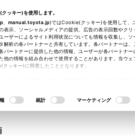
e(クッキー)を使用します。
jp
、
manual.toyota.jp
)ではCookie(クッキー)を使用して
の表示、ソーシャルメディアの提供、広告の表示回数やクリ
い合わせ
ユーザーによるサイト利用状況についても情報を収集し、ソ
タ解析の各パートナーと共有しています。各パートナーは、
各パートナーに提供した他の情報、ユーザーが各パートナー
た他の情報を組み合わせて使用することがあります。当ウェ
入力内容のご確認
ie(クッキー)に同意したこととなります。
許可」をクリックすることで、お客様のデバイスにすべてのCook
意したことになります。Cookie(クッキー)のオプトアウト
ト」取得済みの方は、ログインするとお客さま情報の入力を省
るにあたっては、当社の「
Cookie（クッキー）情報の取り
報
統計
マーケティング
ログインして
両