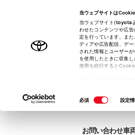
当ウェブサイトはCooki
TOYOTA
当ウェブサイト(
toyota.
わせたコンテンツや広告
色のついた項目
は必須です。
色のついた項目
中古車：お問
定を行っています。また
ディアや広告配信、デー
された情報とユーザーが
を使用したときに収集し
お客さま情報の入力
使用を続行するとCook
「すべてのCookieを
ー)が保存されることに同
「TOYOTAアカウン
更、同意を撤回したりす
同
必須
設定情
て
」をご覧ください。
意
の
選
択
お問い合わせ車