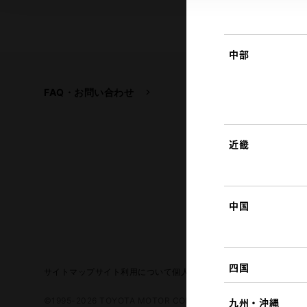
中部
FAQ・お問い合わせ
関連サイト
トヨタ自動車企業サイ
トヨタイムズ
近畿
TOYOTA GAZOO Raci
中国
四国
サイトマップ
サイト利用について
個人情報の取扱いについて
TOYO
©1995-2026 TOYOTA MOTOR CORPORATION. ALL RIGHTS RE
九州・沖縄