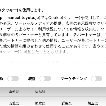
e(クッキー)を使用します。
jp
、
manual.toyota.jp
)ではCookie(クッキー)を使用して
の表示、ソーシャルメディアの提供、広告の表示回数やクリ
ユーザーによるサイト利用状況についても情報を収集し、ソ
を取得できませんでした。
タ解析の各パートナーと共有しています。各パートナーは、
る地域・都道府県をお選びください。
各パートナーに提供した他の情報、ユーザーが各パートナー
た他の情報を組み合わせて使用することがあります。当ウェ
い方
オンライン購入
お気に入り
保存した見積り
ie(クッキー)に同意したこととなります。
旭川
釧路
札幌
帯広
許可」をクリックすることで、お客様のデバイスにすべてのCook
函館
北見
室蘭、苫小
意したことになります。Cookie(クッキー)のオプトアウト
牧、
ひだか
るにあたっては、当社の「
Cookie（クッキー）情報の取り
報
統計
マーケティング
申し訳ございません。
青森県
岩手県
宮城県
秋田県
何らかの問題が発生しました。
山形県
福島県
茨城県
栃木県
群馬県
埼玉県
恐れ入りますが、しばらく経ってから
再度、お試し下さい。