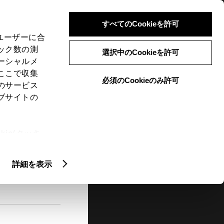
検索
メニュー
ログイン
すべてのCookieを許可
、ユーザーに合
ック数の測
選択中のCookieを許可
ーシャルメ
ここで収集
必須のCookieのみ許可
メニュー
のサービス
ブサイトの
閲覧履歴
お住まいの地域
未設定
ie(クッキ
、設定の変
扱いについ
詳細を表示