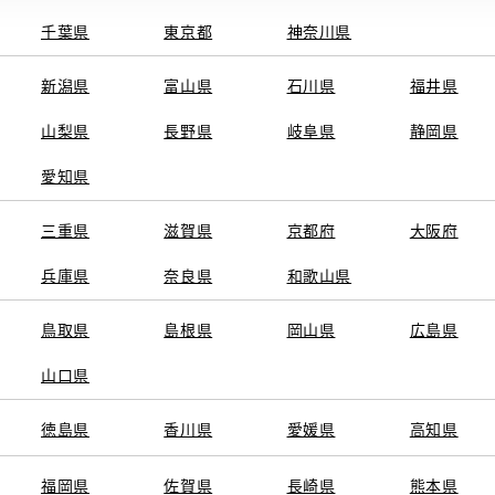
千葉県
東京都
神奈川県
新潟県
富山県
石川県
福井県
山梨県
長野県
岐阜県
静岡県
関連サービス
愛知県
ト
GAZOO
KINTO
三重県
トヨタ中古車オンラインストア
滋賀県
京都府
TOYOTA SHARE
大阪府
ng
クルマ買取
法人向けカーリー
兵庫県
奈良県
和歌山県
トヨタレンタカー
トヨタのau/UQ
鳥取県
島根県
岡山県
広島県
山口県
徳島県
香川県
愛媛県
高知県
TAアカウント利用規約
反社会的勢力に対する基本方針
企業情報
リコール情報
福岡県
佐賀県
長崎県
熊本県
SERVED.