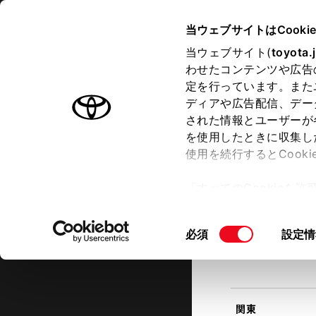
TOYOTA
当ウェブサイトはCooki
当ウェブサイト(
toyota.
わせたコンテンツや広告
ラインアップ
オーナーサポート
トピックス
定を行っています。また
現在地
ディアや広告配信、デー
トヨタ認定中古車
該当す
された情報とユーザーが
を使用したときに収集し
中古車を探す
トヨタ認定中古車の魅力
3つの買
使用を続行するとCook
北海道
「すべてのCookieを
ー)が保存されることに同
更、同意を撤回したりす
同
必須
設定情
て
」をご覧ください。
東北
意
の
選
択
関東